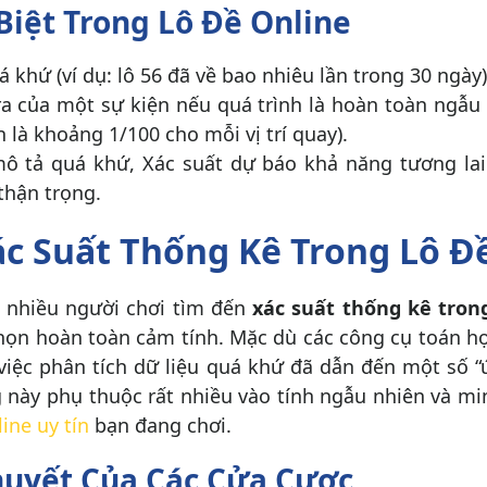
Biệt Trong
Lô Đề Online
á khứ (ví dụ: lô 56 đã về bao nhiêu lần trong 30 ngày)
 ra của một sự kiện
nếu
quá trình là hoàn toàn ngẫu n
 là khoảng 1/100 cho mỗi vị trí quay).
ô tả quá khứ, Xác suất dự báo khả năng tương la
thận trọng.
c Suất Thống Kê Trong Lô Đ
, nhiều người chơi tìm đến
xác suất thống kê tron
chọn hoàn toàn cảm tính. Mặc dù các công cụ toán h
 việc phân tích dữ liệu quá khứ đã dẫn đến một số 
 này phụ thuộc rất nhiều vào tính ngẫu nhiên và mi
line uy tín
bạn đang chơi.
Thuyết Của Các Cửa Cược