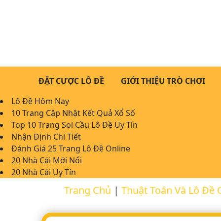
ĐẶT CƯỢC LÔ ĐỀ
GIỚI THIỆU TRÒ CHƠI
Lô Đề Hôm Nay
10 Trang Cập Nhật Kết Quả Xổ Số
Top 10 Trang Soi Cầu Lô Đề Uy Tín
Nhận Định Chi Tiết
Đánh Giá 25 Trang Lô Đề Online
20 Nhà Cái Mới Nổi
20 Nhà Cái Uy Tín
Trang Chủ
|
Thuật Toán Và Lô Đề 