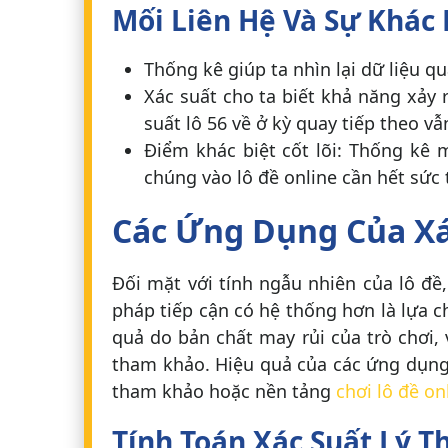
Mối Liên Hệ Và Sự Khác 
Thống kê giúp ta nhìn lại dữ liệu qu
Xác suất cho ta biết khả năng xảy
suất lô 56 về ở kỳ quay
tiếp theo
vẫn
Điểm khác biệt cốt lõi:
Thống kê m
chúng vào
lô đề online
cần hết sức 
Các Ứng Dụng Của Xá
Đối mặt với tính ngẫu nhiên của lô đề
pháp tiếp cận có hệ thống hơn là lựa 
quả do bản chất may rủi của trò chơi,
tham khảo. Hiệu quả của các ứng dụng
tham khảo hoặc nền tảng
chơi lô đề on
Tính Toán Xác Suất Lý 