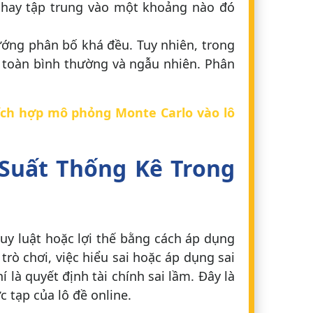
 hay tập trung vào một khoảng nào đó
ướng phân bố khá đều. Tuy nhiên, trong
n toàn bình thường và ngẫu nhiên. Phân
ích hợp mô phỏng Monte Carlo vào lô
Suất Thống Kê Trong
quy luật hoặc lợi thế bằng cách áp dụng
rò chơi, việc hiểu sai hoặc áp dụng sai
là quyết định tài chính sai lầm. Đây là
ức tạp của
lô đề online
.