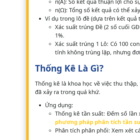
n(A): Số kết quả thuận lợi cho s
n(Ω): Tổng số kết quả có thể xả
Ví dụ trong lô đề (dựa trên kết quả 
Xác suất trúng Đề (2 số cuối GĐB
1%.
Xác suất trúng 1 Lô: Có 100 con
tính không trùng lặp, nhưng đơn 
Thống Kê Là Gì?
Thống kê là khoa học về việc thu thập, 
đã xảy ra trong quá khứ.
Ứng dụng:
Thống kê tần suất: Đếm số lần 
phương pháp phân tích tần su
Phân tích phân phối: Xem xét cá