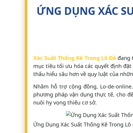
ỨNG DỤNG XÁC SU
Xác Suất Thống Kê Trong Lô Đề
đang t
mục tiêu tối ưu hóa các quyết định đặt 
thấu hiểu sâu hơn về quy luật của nhữn
Nhằm hỗ trợ cộng đồng, Lo-de-online.
phương pháp vận dụng thực tế, cho đế
nuôi hy vọng thiếu cơ sở.
Ứng Dụng Xác Suất Thống Kê Trong Lô 