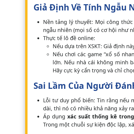
Giả Định Về Tính Ngẫu 
Nền tảng lý thuyết:
Mọi công thức
ngẫu nhiên
(mọi số có cơ hội như n
Thực tế lô đề online:
Nếu dựa trên XSKT: Giả định này
Nếu chơi các game “xổ số nhanh
lớn.
Nếu nhà cái không minh bạc
Hãy cực kỳ cẩn trọng và chỉ chọ
Sai Lầm Của Người Đánh
Lỗi tư duy phổ biến:
Tin rằng nếu m
dài, thì nó có nhiều khả năng xảy ra
Áp dụng
xác suất thống kê trong
Trong một chuỗi sự kiện độc lập, xá