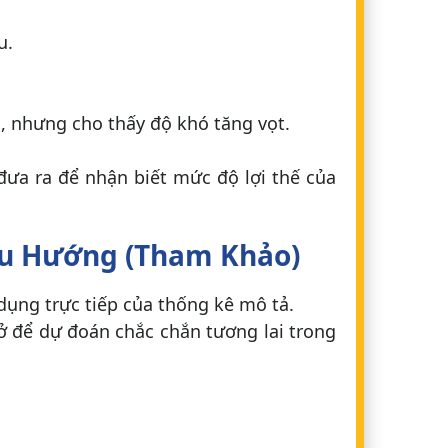
u.
i, nhưng cho thấy độ khó tăng vọt
.
ưa ra để nhận biết mức độ lợi thế của
u Hướng (Tham Khảo)
 dụng trực tiếp của thống kê mô tả.
ở để dự đoán chắc chắn tương lai trong