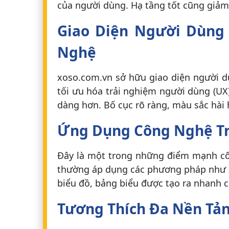
của người dùng. Hạ tầng tốt cũng giảm t
Giao Diện Người Dùng 
Nghệ
xoso.com.vn sở hữu giao diện người dù
tối ưu hóa trải nghiệm người dùng (UX)
dàng hơn. Bố cục rõ ràng, màu sắc hài
Ứng Dụng Công Nghệ Tro
Đây là một trong những điểm mạnh côn
thường áp dụng các phương pháp như
biểu đồ, bảng biểu được tạo ra nhanh c
Tương Thích Đa Nền Tản