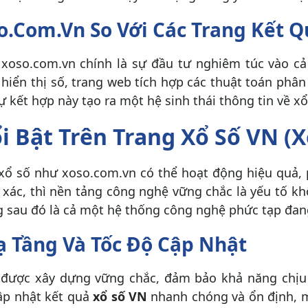
o.com.vn So Với Các Trang Kết Q
 xoso.com.vn chính là sự đầu tư nghiêm túc vào cả
iển thị số, trang web tích hợp các thuật toán phân t
 kết hợp này tạo ra một hệ sinh thái thông tin về xổ
i Bật Trên Trang Xổ Số VN (
xổ số như xoso.com.vn có thể hoạt động hiệu quả, 
 xác, thì nền tảng công nghệ vững chắc là yếu tố k
ng sau đó là cả một hệ thống công nghệ phức tạp đan
 Tầng Và Tốc Độ Cập Nhật
ược xây dựng vững chắc, đảm bảo khả năng chịu tả
cập nhật kết quả
xổ số VN
nhanh chóng và ổn định, mộ