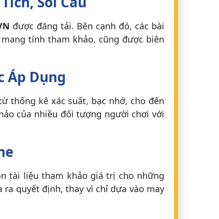
Tích, Soi Cầu
 VN
được đăng tải. Bên cạnh đó, các bài
ỉ mang tính tham khảo, cũng được biên
c Áp Dụng
từ thống kê xác suất, bạc nhớ, cho đến
ảo của nhiều đối tượng người chơi với
ne
n tài liệu tham khảo giá trị cho những
 ra quyết định, thay vì chỉ dựa vào may