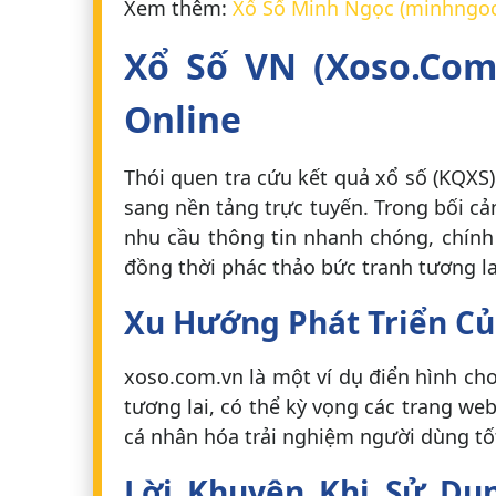
Xem thêm:
Xổ Số Minh Ngọc (minhngoc.
Xổ Số VN (xoso.com
Online
Thói quen tra cứu kết quả xổ số (KQXS
sang nền tảng trực tuyến. Trong bối c
nhu cầu thông tin nhanh chóng, chính x
đồng thời phác thảo bức tranh tương lai
Xu Hướng Phát Triển C
xoso.com.vn là một ví dụ điển hình c
tương lai, có thể kỳ vọng các trang we
cá nhân hóa trải nghiệm người dùng tố
Lời Khuyên Khi Sử Dụ