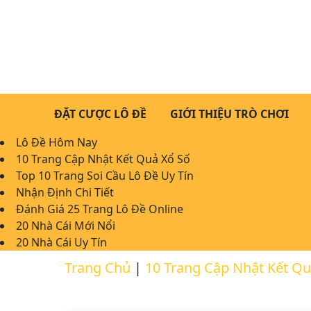
ĐẶT CƯỢC LÔ ĐỀ
GIỚI THIỆU TRÒ CHƠI
Lô Đề Hôm Nay
10 Trang Cập Nhật Kết Quả Xổ Số
Top 10 Trang Soi Cầu Lô Đề Uy Tín
Nhận Định Chi Tiết
Đánh Giá 25 Trang Lô Đề Online
20 Nhà Cái Mới Nổi
20 Nhà Cái Uy Tín
Trang Chủ
|
10 Trang Cập Nhật Kết Q