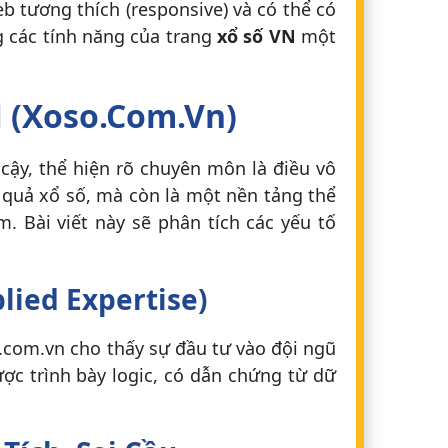
b tương thích (responsive) và có thể có
g các tính năng của trang
xổ số VN
một
 (xoso.com.vn)
 cậy, thể hiện rõ chuyên môn là điều vô
 quả xổ số, mà còn là một nền tảng thể
. Bài viết này sẽ phân tích các yếu tố
lied Expertise)
o.com.vn cho thấy sự đầu tư vào đội ngũ
ược trình bày logic, có dẫn chứng từ dữ