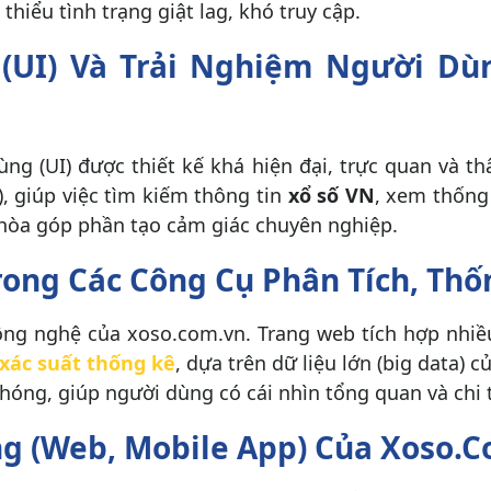
hiểu tình trạng giật lag, khó truy cập.
(UI) Và Trải Nghiệm Người Dù
ng (UI) được thiết kế khá hiện đại, trực quan và 
, giúp việc tìm kiếm thông tin
xổ số VN
, xem thống
 hòa góp phần tạo cảm giác chuyên nghiệp.
ng Các Công Cụ Phân Tích, Thố
g nghệ của xoso.com.vn. Trang web tích hợp nhiều
xác suất thống kê
, dựa trên dữ liệu lớn (big data) 
hóng, giúp người dùng có cái nhìn tổng quan và chi t
g (Web, Mobile App) Của Xoso.