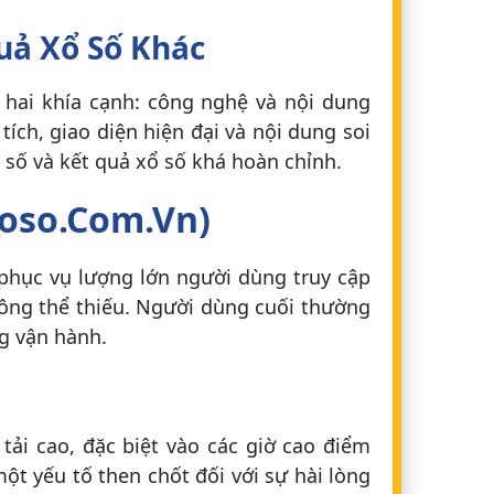
uả Xổ Số Khác
 hai khía cạnh: công nghệ và nội dung
ích, giao diện hiện đại và nội dung soi
 số và kết quả xổ số
khá hoàn chỉnh.
xoso.com.vn)
phục vụ lượng lớn người dùng truy cập
hông thể thiếu. Người dùng cuối thường
g vận hành.
i cao, đặc biệt vào các giờ cao điểm
t yếu tố then chốt đối với sự hài lòng