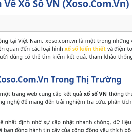
n Về Xổ Số VN (xoso.com.vn)
động tại Việt Nam, xoso.com.vn là một trong những
iên quan đến các loại hình
xổ số kiến thiết
và điện t
gười dùng có thể tìm kiếm kết quả, tham khảo thống 
Xoso.com.vn Trong Thị Trường
à một trang web cung cấp kết quả
xổ số VN
thông thư
ng nghệ để mang đến trải nghiệm tra cứu, phân tíc
ế nhất định nhờ sự cập nhật nhanh chóng, dữ liệu 
ời bạn đồng hành tin cậy của cộng đồng yêu thích b