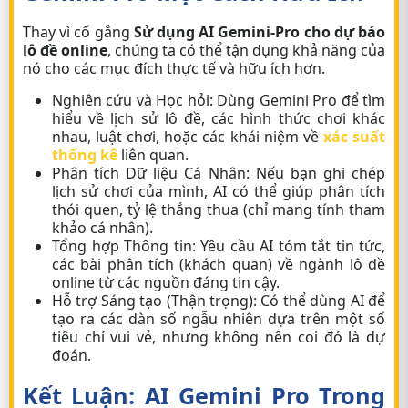
Thay vì cố gắng
Sử dụng AI Gemini-Pro cho dự báo
lô đề online
, chúng ta có thể tận dụng khả năng của
nó cho các mục đích thực tế và hữu ích hơn.
Nghiên cứu và Học hỏi:
Dùng Gemini Pro để tìm
hiểu về lịch sử lô đề, các hình thức chơi khác
nhau, luật chơi, hoặc các khái niệm về
xác suất
thống kê
liên quan.
Phân tích Dữ liệu Cá Nhân:
Nếu bạn ghi chép
lịch sử chơi của mình, AI có thể giúp phân tích
thói quen, tỷ lệ thắng thua (chỉ mang tính tham
khảo cá nhân).
Tổng hợp Thông tin:
Yêu cầu AI tóm tắt tin tức,
các bài phân tích (khách quan) về ngành lô đề
online từ các nguồn đáng tin cậy.
Hỗ trợ Sáng tạo (Thận trọng):
Có thể dùng AI để
tạo ra các dàn số ngẫu nhiên dựa trên một số
tiêu chí vui vẻ, nhưng không nên coi đó là dự
đoán.
Kết Luận: AI Gemini Pro Trong