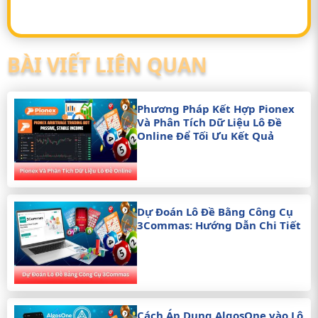
BÀI VIẾT LIÊN QUAN
Phương Pháp Kết Hợp Pionex
Và Phân Tích Dữ Liệu Lô Đề
Online Để Tối Ưu Kết Quả
Dự Đoán Lô Đề Bằng Công Cụ
3Commas: Hướng Dẫn Chi Tiết
Cách Áp Dụng AlgosOne vào Lô