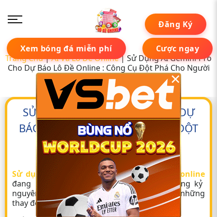
Đăng Ký
Xem bóng đá miễn phí
Cược ngay
Trang Chủ
|
AI Và Lô Đề Online
|
Sử Dụng AI Gemini-Pro
Cho Dự Báo Lô Đề Online : Công Cụ Đột Phá Cho Người
×
Chơi
SỬ DỤNG AI GEMINI-PRO CHO DỰ
BÁO LÔ ĐỀ ONLINE : CÔNG CỤ ĐỘT
PHÁ CHO NGƯỜI CHƠI
Tác giả:
Peter Đặng
01 tháng 05, 2025
Sử dụng AI Gemini-Pro cho dự báo lô đề online
đang là một chủ đề thu hút sự chú ý trong kỷ
nguyên số, khi Trí tuệ nhân tạo (AI) tạo ra những
thay đổi lớn.