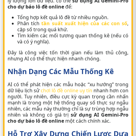
lý lượng lớn dữ liệu. có thể
sử dụng AI Gemini-Pro
cho dự báo lô đề online
để:
Tổng hợp kết quả lô đề từ nhiều nguồn.
Phân tích
tần suất xuất hiện của các con số
,
cặp số trong quá khứ.
Tìm kiếm các mối tương quan thống kê (nếu có
và có ý nghĩa).
Đây là công việc tốn thời gian nếu làm thủ công,
nhưng AI có thể thực hiện nhanh chóng.
Nhận Dạng Các Mẫu Thống Kê
AI có thể phát hiện các mẫu hoặc “xu hướng” trong
dữ liệu lịch sử
chơi lô đề online uy tín
nhanh hơn con
người. Tuy nhiên, điều
cực kỳ quan trọng
cần nhấn
mạnh là trong một hệ thống quay số thực sự ngẫu
nhiên, các mẫu này thường chỉ là sự trùng hợp ngẫu
nhiên và không có giá trị
sử dụng AI Gemini-Pro
cho dự báo lô đề online
một cách chính xác.
Hỗ Trợ Xây Dựng Chiến Lược Dựa