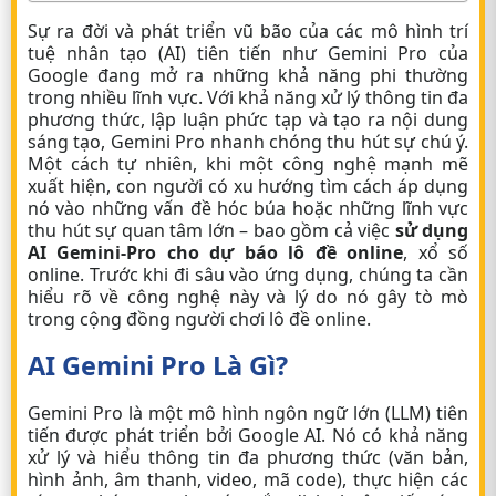
Sự ra đời và phát triển vũ bão của các mô hình trí
tuệ nhân tạo (AI) tiên tiến như Gemini Pro của
Google đang mở ra những khả năng phi thường
trong nhiều lĩnh vực. Với khả năng xử lý thông tin đa
phương thức, lập luận phức tạp và tạo ra nội dung
sáng tạo, Gemini Pro nhanh chóng thu hút sự chú ý.
Một cách tự nhiên, khi một công nghệ mạnh mẽ
xuất hiện, con người có xu hướng tìm cách áp dụng
nó vào những vấn đề hóc búa hoặc những lĩnh vực
thu hút sự quan tâm lớn – bao gồm cả việc
sử dụng
AI Gemini-Pro cho dự báo lô đề online
, xổ số
online. Trước khi đi sâu vào ứng dụng, chúng ta cần
hiểu rõ về công nghệ này và lý do nó gây tò mò
trong cộng đồng người chơi lô đề online.
AI Gemini Pro Là Gì?
Gemini Pro là một mô hình ngôn ngữ lớn (LLM) tiên
tiến được phát triển bởi Google AI. Nó có khả năng
xử lý và hiểu thông tin đa phương thức (văn bản,
hình ảnh, âm thanh, video, mã code), thực hiện các