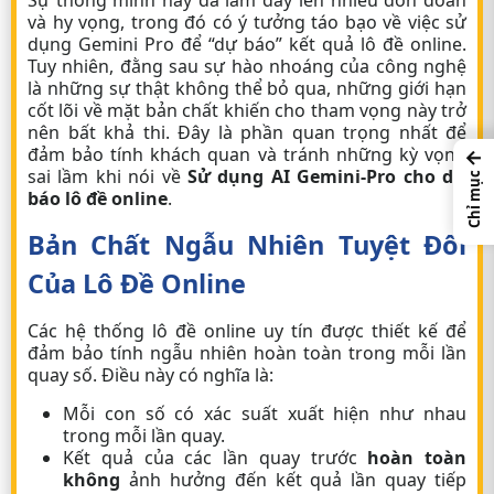
Sự thông minh này đã làm dấy lên nhiều đồn đoán
và hy vọng, trong đó có ý tưởng táo bạo về việc sử
dụng Gemini Pro để “dự báo” kết quả lô đề online.
Tuy nhiên, đằng sau sự hào nhoáng của công nghệ
là những sự thật không thể bỏ qua, những giới hạn
cốt lõi về mặt bản chất khiến cho tham vọng này trở
nên bất khả thi. Đây là phần quan trọng nhất để
đảm bảo tính khách quan và tránh những kỳ vọng
←
sai lầm khi nói về
Sử dụng AI Gemini-Pro cho dự
Chỉ mục
báo lô đề online
.
Bản Chất Ngẫu Nhiên Tuyệt Đối
Của Lô Đề Online
Các hệ thống lô đề online uy tín được thiết kế để
đảm bảo tính ngẫu nhiên hoàn toàn trong mỗi lần
quay số. Điều này có nghĩa là:
Mỗi con số có xác suất xuất hiện như nhau
trong mỗi lần quay.
Kết quả của các lần quay trước
hoàn toàn
không
ảnh hưởng đến kết quả lần quay tiếp