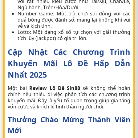
với rất nhiều kiểu cược như Tài/Xỉu, Chẵn/Lẻ,
Ngũ hành, Trên/Hòa/Dưới.
Number Game:
Một trò chơi sôi động với các
quả bóng được đánh số, mang lại không khí vui
vẻ và kịch tính.
Lotto:
Một dạng xổ số tự chọn với giải thưởng
tích lũy (jackpot) có giá trị lớn.
Cập Nhật Các Chương Trình
Khuyến Mãi Lô Đề Hấp Dẫn
Nhất 2025
Một bài
Review Lô Đề Sin88
sẽ không thể hoàn
chỉnh nếu thiếu đi việc phân tích các chương trình
khuyến mãi. Đây là yếu tố quan trọng giúp gia tăng
vốn cược và khích lệ tinh thần người chơi.
Thưởng Chào Mừng Thành Viên
Mới