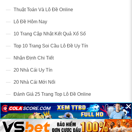
Thuật Toán Và Lô Đề Online
Lô Đề Hôm Nay
10 Trang Cập Nhật Kết Quả Xổ Số
Top 10 Trang Soi Cầu Lô Đề Uy Tín
Nhận Định Chi Tiết
20 Nhà Cái Uy Tín
20 Nhà Cái Mới Nổi
Đánh Giá 25 Trang Top Lô Đề Online
×
×
×
Copyright 2024 © Lô Đề Online . All rights reserved.
Mở