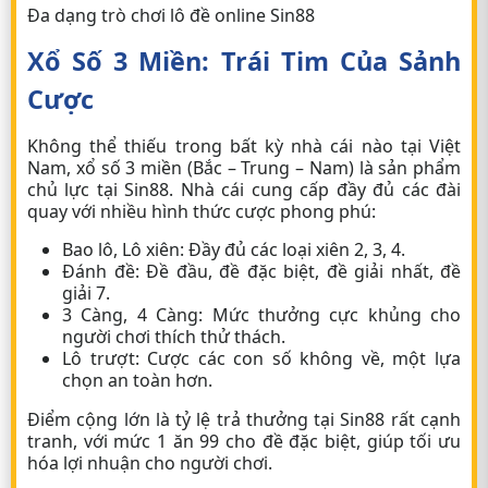
Đa dạng trò chơi lô đề online Sin88
Xổ Số 3 Miền: Trái Tim Của Sảnh
Cược
Không thể thiếu trong bất kỳ nhà cái nào tại Việt
Nam, xổ số 3 miền (Bắc – Trung – Nam) là sản phẩm
chủ lực tại Sin88. Nhà cái cung cấp đầy đủ các đài
quay với nhiều hình thức cược phong phú:
Bao lô, Lô xiên:
Đầy đủ các loại xiên 2, 3, 4.
Đánh đề:
Đề đầu, đề đặc biệt, đề giải nhất, đề
giải 7.
3 Càng, 4 Càng:
Mức thưởng cực khủng cho
người chơi thích thử thách.
Lô trượt:
Cược các con số không về, một lựa
chọn an toàn hơn.
Điểm cộng lớn là tỷ lệ trả thưởng tại Sin88 rất cạnh
tranh, với mức 1 ăn 99 cho đề đặc biệt, giúp tối ưu
hóa lợi nhuận cho người chơi.