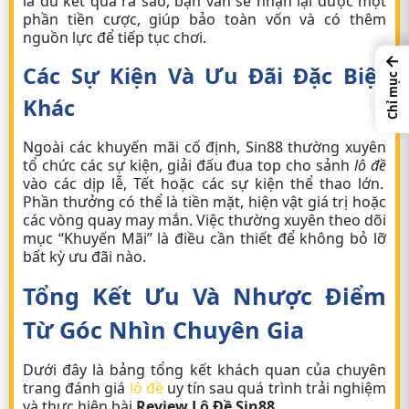
là dù kết quả ra sao, bạn vẫn sẽ nhận lại được một
phần tiền cược, giúp bảo toàn vốn và có thêm
nguồn lực để tiếp tục chơi.
←
Các Sự Kiện Và Ưu Đãi Đặc Biệt
Chỉ mục
Khác
Ngoài các khuyến mãi cố định, Sin88 thường xuyên
tổ chức các sự kiện, giải đấu đua top cho sảnh
lô đề
vào các dịp lễ, Tết hoặc các sự kiện thể thao lớn.
Phần thưởng có thể là tiền mặt, hiện vật giá trị hoặc
các vòng quay may mắn. Việc thường xuyên theo dõi
mục “Khuyến Mãi” là điều cần thiết để không bỏ lỡ
bất kỳ ưu đãi nào.
Tổng Kết Ưu Và Nhược Điểm
Từ Góc Nhìn Chuyên Gia
Dưới đây là bảng tổng kết khách quan của chuyên
trang đánh giá
lô đề
uy tín sau quá trình trải nghiệm
và thực hiện bài
Review Lô Đề Sin88
.