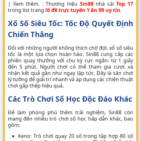
| Xem thêm. : Thương hiệu
Sin88
nhà cái
Top 17
trong list trang
lô đề trực tuyến 1 ăn 99 uy tín
.
Xổ Số Siêu Tốc: Tốc Độ Quyết Định
Chiến Thắng
Đối với những người không thích chờ đợi, xổ số siêu
tốc là một lựa chọn hoàn hảo. Sin88 cung cấp các
phiên quay thưởng với chu kỳ cực ngắn: từ 1 giây
đến 5 phút. Người chơi có thể tham gia cược và
nhận kết quả gần như ngay lập tức. Đây là sân chơi
lý tưởng để giải trí nhanh và áp dụng các chiến thuật
chơi gấp thếp hiệu quả.
Các Trò Chơi Số Học Độc Đáo Khác
Để làm phong phú thêm trải nghiệm, Sin88 còn
mang đến nhiều trò chơi số học hấp dẫn khác, bao
gồm:
Keno:
Trò chơi quay 20 số trong tập hợp 80 số