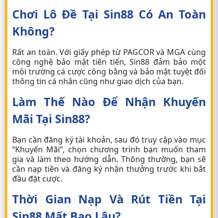
Chơi Lô Đề Tại Sin88 Có An Toàn
Không?
Rất an toàn. Với giấy phép từ PAGCOR và MGA cùng
công nghệ bảo mật tiên tiến, Sin88 đảm bảo một
môi trường cá cược công bằng và bảo mật tuyệt đối
thông tin cá nhân cũng như giao dịch của bạn.
Làm Thế Nào Để Nhận Khuyến
Mãi Tại Sin88?
Bạn cần đăng ký tài khoản, sau đó truy cập vào mục
“Khuyến Mãi”, chọn chương trình bạn muốn tham
gia và làm theo hướng dẫn. Thông thường, bạn sẽ
cần nạp tiền và đăng ký nhận thưởng trước khi bắt
đầu đặt cược.
Thời Gian Nạp Và Rút Tiền Tại
Sin88 Mất Bao Lâu?