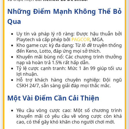
Những Điểm Mạnh Không Thể Bỏ
Qua
Uy tín và pháp lý rõ ràng:
Được hậu thuẫn bởi
Playtech và cấp phép bởi
PAGCOR
, MGA.
Kho game cực kỳ đa dạng:
Từ
lô đề
truyền thống
đến Keno, Lotto, đáp ứng mọi sở thích.
Khuyến mãi bùng nổ:
Các chương trình thưởng
nạp và hoàn trả 1.5% rất hấp dẫn.
Tỷ lệ cược cạnh tranh:
Mức 1 ăn 99 giúp tối ưu
lợi nhuận.
Hỗ trợ khách hàng chuyên nghiệp:
Đội ngũ
CSKH 24/7, sẵn sàng giải đáp mọi thắc mắc.
Một Vài Điểm Cần Cải Thiện
Yêu cầu vòng cược cao:
Một số chương trình
khuyến mãi có yêu cầu về vòng cược còn khá
cao, có thể gây khó khăn cho người chơi mới.