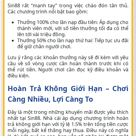
Sin88 rất “mạnh tay” trong việc chào đón tân thủ.
Các chương trình nổi bật bao gồm:
Thưởng 100% cho lần nạp đầu tiên:
Áp dụng cho
thành viên mới, với số tiền thưởng tối đa có thể
lên tới vài triệu đồng.
Thưởng 50% cho lần nạp thứ hai:
Tiếp tục ưu đãi
để giữ chân người chơi.
Lưu ý rằng các khoản thưởng này sẽ đi kèm với yêu
cầu về số vòng cược cần hoàn thành trước khi có
thể rút tiền. Người chơi cần đọc kỹ điều khoản và
điều kiện.
Hoàn Trả Không Giới Hạn – Chơi
Càng Nhiều, Lợi Càng To
Đây là một trong những khuyến mãi được yêu thích
nhất tại Sin88. Nhà cái áp dụng chương trình hoàn
trả không giới hạn với tỷ lệ 1.5% trên tổng tiền cược
mỗi ngày, bất kể thắng hay thua. Điều này có nghĩa