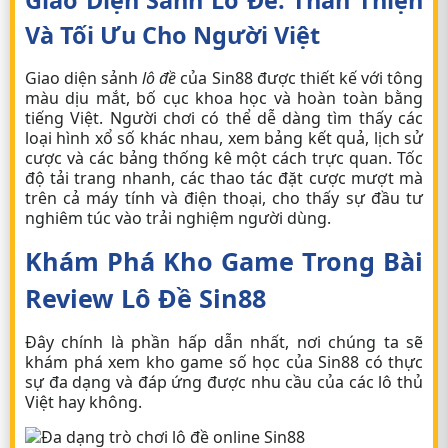
Giao Diện Sảnh Lô Đề: Thân Thiện
Và Tối Ưu Cho Người Việt
Giao diện sảnh
lô đề
của Sin88 được thiết kế với tông
màu dịu mắt, bố cục khoa học và hoàn toàn bằng
tiếng Việt. Người chơi có thể dễ dàng tìm thấy các
loại hình xổ số khác nhau, xem bảng kết quả, lịch sử
cược và các bảng thống kê một cách trực quan. Tốc
độ tải trang nhanh, các thao tác đặt cược mượt mà
trên cả máy tính và điện thoại, cho thấy sự đầu tư
nghiêm túc vào trải nghiệm người dùng.
Khám Phá Kho Game Trong Bài
Review Lô Đề Sin88
Đây chính là phần hấp dẫn nhất, nơi chúng ta sẽ
khám phá xem kho game số học của Sin88 có thực
sự đa dạng và đáp ứng được nhu cầu của các lô thủ
Việt hay không.