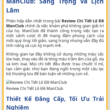
ManClub: Sang Trọng Và Lịch
Lãm
Phần hấp dẫn nhất trong bài
Review Chi Tiết Lô Đề
ManClub
chính là việc khám phá không gian giải trí
của họ. ManClub đã thành công trong việc tạo ra
một sảnh cược lô đề mang đậm phong cách của
một quý ông: tối giản, sang trọng nhưng vẫn đầy đủ
tính năng và cực kỳ mạnh mẽ.
Không gian tại đây không sử dụng những màu sắc
lòe loẹt, thay vào đó là tông màu trầm ấm của gỗ, da
và kim loại. Mọi chi tiết đều được trau chuốt tỉ mỉ,
tạo cảm giác như bạn đang ngồi trong một câu lạc
bộ thượng lưu để bàn luận về những con số.
Review Chi Tiết Lô Đề ManClub
Thiết Kế Đẳng Cấp, Tối Ưu Trải
Nghiệm