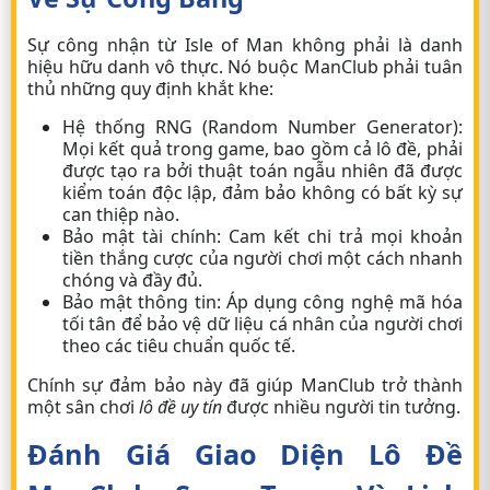
Sự công nhận từ Isle of Man không phải là danh
hiệu hữu danh vô thực. Nó buộc ManClub phải tuân
thủ những quy định khắt khe:
Hệ thống RNG (Random Number Generator):
Mọi kết quả trong game, bao gồm cả lô đề, phải
được tạo ra bởi thuật toán ngẫu nhiên đã được
kiểm toán độc lập, đảm bảo không có bất kỳ sự
can thiệp nào.
Bảo mật tài chính:
Cam kết chi trả mọi khoản
tiền thắng cược của người chơi một cách nhanh
chóng và đầy đủ.
Bảo mật thông tin:
Áp dụng công nghệ mã hóa
tối tân để bảo vệ dữ liệu cá nhân của người chơi
theo các tiêu chuẩn quốc tế.
Chính sự đảm bảo này đã giúp ManClub trở thành
một sân chơi
lô đề uy tín
được nhiều người tin tưởng.
Đánh Giá Giao Diện Lô Đề