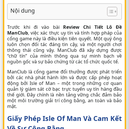
Nội dung
Trước khi đi vào bài
Review Chi Tiết Lô Đề
ManClub
, việc xác thực uy tín và tính hợp pháp của
cổng game này là điều kiện tiên quyết. Một quý ông
luôn chọn đối tác đáng tin cậy, và một người chơi
thông thái cũng vậy. ManClub đã xây dựng được
“chữ tín” của mình thông qua sự minh bạch về
nguồn gốc và sự bảo chứng từ các tổ chức quốc tế.
ManClub là cổng game đổi thưởng được phát triển
bởi các nhà phát hành lớn và được cấp phép hoạt
động bởi Isle of Man – một trong những cơ quan
quản lý giám sát cờ bạc trực tuyến uy tín hàng đầu
thế giới. Đây chính là nền tảng vững chắc đảm bảo
một môi trường giải trí công bằng, an toàn và bảo
mật.
Giấy Phép Isle Of Man Và Cam Kết
Về Sự Công Bằng