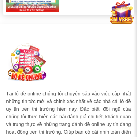
Tại lô đề online chúng tôi chuyên sâu vào việc cập nhật
những tin tức mới và chính xác nhất về các nhà cái lô đề
uy tín trên thị trường hiện nay. Đặc biệt, đội ngũ của
chúng tôi thực hiện các bài đánh giá chi tiết, khách quan
và trung thực về những trang đánh đề online uy tín đang
hoạt động trên thị trường. Giúp bạn có cái nhìn toàn diện