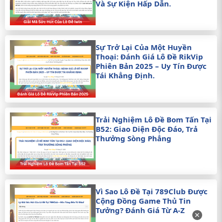
Và Sự Kiện Hấp Dẫn.
Sự Trở Lại Của Một Huyền
Thoại: Đánh Giá Lô Đề RikVip
Phiên Bản 2025 – Uy Tín Được
Tái Khẳng Định.
Trải Nghiệm Lô Đề Bom Tấn Tại
B52: Giao Diện Độc Đáo, Trả
Thưởng Sòng Phẳng
Vì Sao Lô Đề Tại 789Club Được
Cộng Đồng Game Thủ Tin
Tưởng? Đánh Giá Từ A-Z
✕