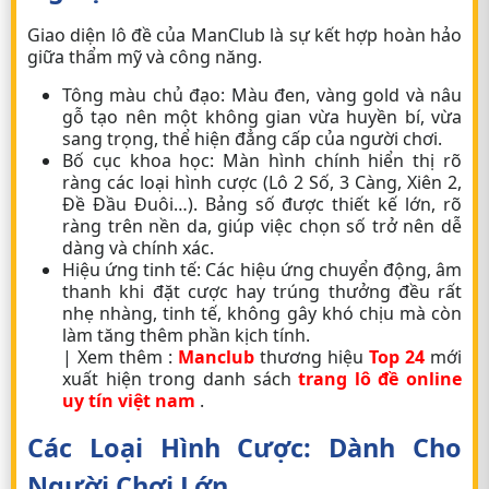
Giao diện lô đề của ManClub là sự kết hợp hoàn hảo
giữa thẩm mỹ và công năng.
Tông màu chủ đạo:
Màu đen, vàng gold và nâu
gỗ tạo nên một không gian vừa huyền bí, vừa
sang trọng, thể hiện đẳng cấp của người chơi.
Bố cục khoa học:
Màn hình chính hiển thị rõ
ràng các loại hình cược (Lô 2 Số, 3 Càng, Xiên 2,
Đề Đầu Đuôi…). Bảng số được thiết kế lớn, rõ
ràng trên nền da, giúp việc chọn số trở nên dễ
dàng và chính xác.
Hiệu ứng tinh tế:
Các hiệu ứng chuyển động, âm
thanh khi đặt cược hay trúng thưởng đều rất
nhẹ nhàng, tinh tế, không gây khó chịu mà còn
làm tăng thêm phần kịch tính.
| Xem thêm :
Manclub
thương hiệu
Top 24
mới
xuất hiện trong danh sách
trang lô đề online
uy tín việt nam
.
Các Loại Hình Cược: Dành Cho
Người Chơi Lớn