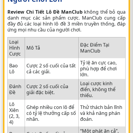
Review Chi Tiết Lô Đề ManClub
không thể bỏ qua
danh mục các sản phẩm cược. ManClub cung cấp
đầy đủ các loại hình lô đề 3 miền truyền thống, đáp
ứng mọi nhu cầu của người chơi.
Loại
Đặc Điểm Tại
Hình
Mô Tả
ManClub
Cược
Tỷ lệ ăn cực cao,
Bao
Cược 2 số cuối của tất
phù hợp để chơi
Lô
cả các giải.
lớn.
Loại cược kinh
Đánh
Cược 2 số cuối của
điển, không thể
Đề
giải đặc biệt.
thiếu.
Lô
Ghép nhiều con lô để
Thử thách bản lĩnh
Xiên
có tỷ lệ thưởng cấp số
và khả năng phán
(2, 3,
nhân.
đoán.
4)
“Một phát ăn cả”,