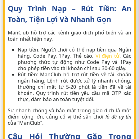
Quy Trình Nạp – Rút Tiền: An
Toàn, Tiện Lợi Và Nhanh Gọn
ManClub hỗ trợ các kênh giao dịch phổ biến và an
toàn nhất hiện nay.
Nạp tiền:
Người chơi có thể nạp tiền qua Ngân
hàng, Code Pay, 1Pay, Thẻ cào,
Ví điện tử
. Các
phương thức tự động như Code Pay và 1Pay
cho phép tiền vào tài khoản chỉ sau 30-60 giây.
Rút tiền:
ManClub hỗ trợ rút tiền về tài khoản
ngân hàng. Lệnh rút được xử lý nhanh chóng,
thường chỉ mất từ 5-20 phút là tiền đã về tài
khoản. Quy trình rút tiền yêu cầu mã OTP xác
thực, đảm bảo an toàn tuyệt đối.
Sự nhanh chóng và bảo mật trong giao dịch là một
điểm cộng lớn, củng cố vị thế sân chơi
lô đề uy tín
của “ManClub”.
Câu Hỏi Thường Gặp Trong