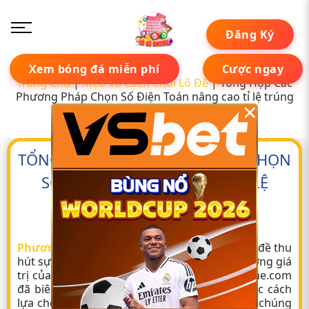
Đăng Ký
Xem bóng đá miễn phí
Cược ngay
Trang Chủ
|
Mẹo Và Cách Chơi Lô Đề
|
Tổng Hợp Các
Phương Pháp Chọn Số Điện Toán nâng cao tỉ lệ trúng
×
thưởng
TỔNG HỢP CÁC PHƯƠNG PHÁP CHỌN
SỐ ĐIỆN TOÁN NÂNG CAO TỈ LỆ
TRÚNG THƯỞNG
Tác giả:
Peter Đặng
01 tháng 05, 2025
Phương pháp chọn số điện toán
là một chủ đề thu
hút sự quan tâm lớn, đặc biệt với các giải thưởng giá
trị của Mega 6/45 hay Power 6/55. Lo-de-online.com
đã biên soạn một bài phân tích, tổng hợp các cách
lựa chọn con số được ưa chuộng và đánh giá chúng