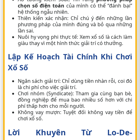
chọn số điện toán
của mình có thể “đánh bại”
hệ thống ngẫu nhiên.
Thiên kiến xác nhận:
Chỉ chú ý đến những lần
phương pháp của mình đúng và bỏ qua những
lần sai.
Nuôi hy vọng phi thực tế:
Xem xổ số là cách làm
giàu thay vì một hình thức giải trí có thưởng.
Lập Kế Hoạch Tài Chính Khi Chơi
Xổ Số
Ngân sách giải trí:
Chỉ dùng tiền nhàn rỗi, coi đó
là chi phí cho việc giải trí.
Chơi nhóm (Syndicate):
Tham gia cùng bạn bè,
đồng nghiệp để mua bao nhiều số hơn với chi
phí thấp hơn cho mỗi người.
Không vay mượn:
Tuyệt đối không vay tiền để
chơi xổ số.
Lời Khuyên Từ Lo-De-