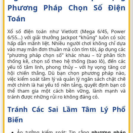
Phương Pháp Chọn Số Điện
Toán
Xổ số điện toán như Vietlott (Mega 6/45, Power
6/55…) với giải thưởng Jackpot “khủng” luôn có sức
hấp dẫn mãnh liệt. Nhiều người chơi không chỉ dựa
vào may mắn đơn thuần mà còn tìm tòi, áp dụng các
“phương pháp chọn số” khác nhau – từ phân tích
thống kê, chọn số theo hệ thống (bao lô), đến các
yếu tố tâm linh, phong thủy – với hy vọng tăng cơ
hội chiến thắng. Dù bạn chọn phương pháp nào,
việc kiểm soát tâm lý và quản lý ngân sách chặt chẽ
mới chính là hai yếu tố nền tảng, quyết định bạn có
thể tham gia một cách bền vững, lành mạnh và
tránh được những rủi ro không đáng có.
Tránh Các Sai Lầm Tâm Lý Phổ
Biến
Ảo tưởng kiểm soát:
Tin rằng
phương pháp