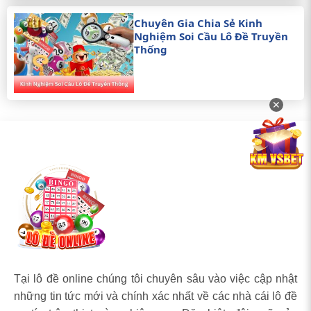
Chuyên Gia Chia Sẻ Kinh
Nghiệm Soi Cầu Lô Đề Truyền
Thống
✕
Tại lô đề online chúng tôi chuyên sâu vào việc cập nhật
những tin tức mới và chính xác nhất về các nhà cái lô đề