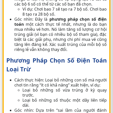
các bộ 6 số có thể từ các số bạn đã chọn.
Ví dụ: Chơi bao 7 sẽ tạo ra 7 bộ số. Chơi bao
8 tạo ra 28 bộ số.
Góc nhìn:
Đây là
phương pháp chọn số điện
toán
một cách thực tế nhất, nhưng là do bạn
mua nhiều vé hơn. Nó làm tăng
số lượng cơ hội
trúng giải (vì bạn có nhiều bộ số tham gia), đặc
biệt là các giải phụ, nhưng chi phí mua vé cũng
tăng lên đáng kể. Xác suất trúng của
mỗi bộ số
riêng lẻ
vẫn không thay đổi.
Phương Pháp Chọn Số Điện Toán
Loại Trừ
Cách thực hiện:
Loại bỏ những con số mà người
chơi tin rằng “ít có khả năng” xuất hiện, ví dụ:
Loại bỏ những số vừa trúng ở kỳ quay
trước.
Loại bỏ những số thuộc một dãy liên tiếp
dài.
Góc nhìn:
Dựa trên “sai lầm của người đánh