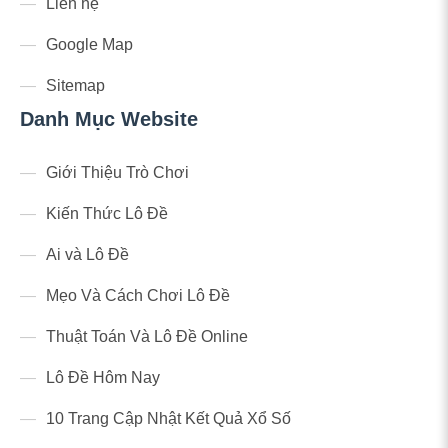
Liên hệ
Google Map
Sitemap
Danh Mục Website
Giới Thiệu Trò Chơi
Kiến Thức Lô Đề
Ai và Lô Đề
Mẹo Và Cách Chơi Lô Đề
Thuật Toán Và Lô Đề Online
Lô Đề Hôm Nay
10 Trang Cập Nhật Kết Quả Xổ Số