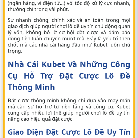
(ngân hàng, ví điện tử…) với tốc độ xử lý cực nhanh,
thường chỉ trong vài phút.
Sự nhanh chóng, chính xác và an toàn trong mọi
giao dịch giúp người chơi
lô đề uy tín
chủ động quản
lý vốn, không bỏ lỡ cơ hội đặt cược và đảm bảo
dòng tiền luân chuyển mượt mà. Đây là yếu tố then
chốt mà các nhà cái hàng đầu như Kubet luôn chú
trọng.
Nhà Cái Kubet Và Những Công
Cụ Hỗ Trợ Đặt Cược Lô Đề
Thông Minh
Đặt cược thông minh không chỉ dựa vào may mắn
mà cần sự hỗ trợ từ nền tảng và công cụ.
Kubet
cung cấp nhiều lợi thế giúp người chơi
lô đề uy tín
nâng cao hiệu quả đặt cược.
Giao Diện Đặt Cược Lô Đề Uy Tín