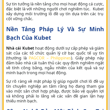
Sự tin tưởng là nền tảng cho mọi hoạt động cá cược,
đặc biệt là với những người chơi nghiêm túc.
Kubet
xây dựng môi trường
lô đề uy tín
dựa trên các trụ
cột vững chắc.
Nền Tảng Pháp Lý Và Sự Minh
Bạch Của Kubet
Nhà cái Kubet
hoạt động dưới sự cấp phép và giám
sát của các tổ chức quản lý cờ bạc quốc tế uy tín
(thường là
PAGCOR – Philippines
). Giấy phép này
đảm bảo nhà cái tuân thủ các quy định nghiêm ngặt
về tính công bằng, ngẫu nhiên của kết quả và sự
minh bạch trong mọi hoạt động.
Sự rõ ràng về mặt pháp lý giúp người chơi
lô đề uy
tín
chuyên nghiệp an tâm rằng họ đang tham gia
vào một sân chơi hợp pháp, được bảo vệ quyền lợi
và không phải lo lắng về các vấn đề gian lận hay
thiếu minh bạch.