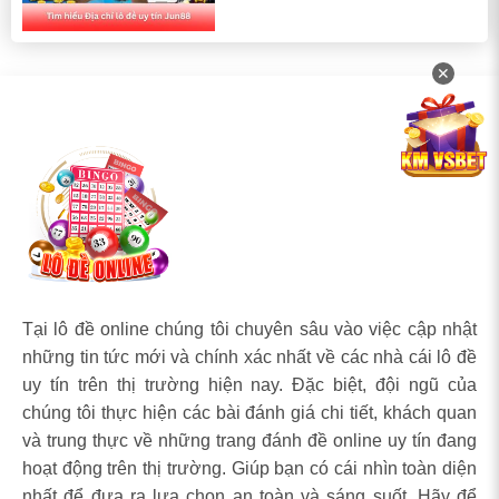
✕
Tại lô đề online chúng tôi chuyên sâu vào việc cập nhật
những tin tức mới và chính xác nhất về các nhà cái lô đề
uy tín trên thị trường hiện nay. Đặc biệt, đội ngũ của
chúng tôi thực hiện các bài đánh giá chi tiết, khách quan
và trung thực về những trang đánh đề online uy tín đang
hoạt động trên thị trường. Giúp bạn có cái nhìn toàn diện
nhất để đưa ra lựa chọn an toàn và sáng suốt. Hãy để