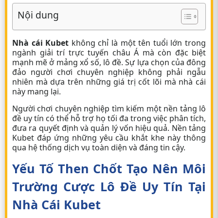
Nội dung
Nhà cái Kubet
không chỉ là một tên tuổi lớn trong
ngành giải trí trực tuyến châu Á mà còn đặc biệt
mạnh mẽ ở mảng xổ số, lô đề. Sự lựa chọn của đông
đảo người chơi chuyên nghiệp không phải ngẫu
nhiên mà dựa trên những giá trị cốt lõi mà nhà cái
này mang lại.
Người chơi chuyên nghiệp tìm kiếm một nền tảng
lô
đề uy tín
có thể hỗ trợ họ tối đa trong việc phân tích,
đưa ra quyết định và quản lý vốn hiệu quả.
Nền tảng
Kubet
đáp ứng những yêu cầu khắt khe này thông
qua hệ thống dịch vụ toàn diện và đáng tin cậy.
Yếu Tố Then Chốt Tạo Nên Môi
Trường Cược Lô Đề Uy Tín Tại
Nhà Cái Kubet