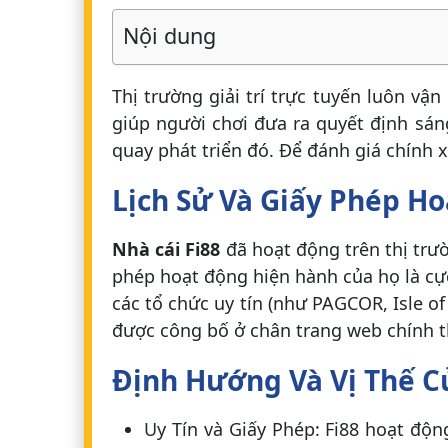
Nội dung
Thị trường giải trí trực tuyến luôn vậ
giúp người chơi đưa ra quyết định sán
quay phát triển đó. Để đánh giá chính x
Lịch Sử Và Giấy Phép Ho
Nhà cái Fi88
đã hoạt động trên thị trư
phép hoạt động hiện hành của họ là cự
các tổ chức uy tín (như PAGCOR, Isle 
được công bố ở chân trang web chính t
Định Hướng Và Vị Thế C
Uy Tín và Giấy Phép: Fi88 hoạt độn