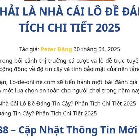
PHẢI LÀ NHÀ CÁI LÔ ĐỀ Đ
TÍCH CHI TIẾT 2025
Tác giả:
Peter Đặng
30 tháng 04, 2025
ong bối cảnh thị trường cá cược và lô đề trực tuy
cộng đồng về độ tin cậy và tính bảo mật của nền tản
n, Lo-de-online.com sẽ tiến hành một bài đánh giá
à một lựa chọn an toàn cho người chơi trong năm na
Đáng Tin Cậy? Phân Tích Chi Tiết 2025
88 – Cập Nhật Thông Tin Mới