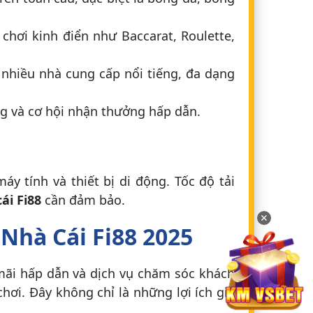
chơi kinh điển như Baccarat, Roulette,
nhiều nhà cung cấp nổi tiếng, đa dạng
ng và cơ hội nhận thưởng hấp dẫn.
y tính và thiết bị di động. Tốc độ tải
ái Fi88
cần đảm bảo.
✕
Nhà Cái Fi88 2025
mãi hấp dẫn và dịch vụ chăm sóc khách
hơi. Đây không chỉ là những lợi ích gia