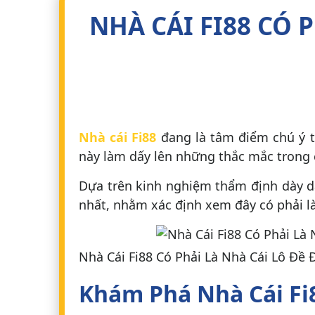
NHÀ CÁI FI88 CÓ 
Nhà cái Fi88
đang là tâm điểm chú ý tr
này làm dấy lên những thắc mắc trong 
Dựa trên kinh nghiệm thẩm định dày dạ
nhất, nhằm xác định xem đây có phải l
Nhà Cái Fi88 Có Phải Là Nhà Cái Lô Đề 
Khám Phá Nhà Cái Fi