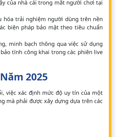
ậy của nhà cái trong mắt người chơi tại
ưu hóa trải nghiệm người dùng trên nền
các biện pháp bảo mật theo tiêu chuẩn
g, minh bạch thông qua việc sử dụng
bảo tính công khai trong các phiên live
8 Năm 2025
i, việc xác định mức độ uy tín của một
ông mà phải được xây dựng dựa trên các