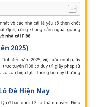
nhất về các nhà cái là yếu tố then chốt
 nhất định, cũng không nằm ngoài guồng
 về
nhà cái Fi88
.
Đến 2025)
. Tính đến năm 2025, việc xác minh giấy
i trực tuyến Fi88
có duy trì giấy phép từ
 có còn hiệu lực. Thông tin này thường
Lô Đề
Hiện Nay
 lý cờ bạc quốc tế có thẩm quyền. Điều