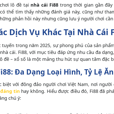
 chơi
lô đề
tại
nhà cái Fi88
trong thời gian gần đây 
 có thể tìm thấy những đánh giá này, cũng như th
hững phản hồi này nhưng cũng lưu ý người chơi cần c
c Dịch Vụ Khác Tại Nhà Cái 
trực tuyến trong năm 2025, sự phong phú của sản phẩ
 nhà cái. Fi88, với mục tiêu đáp ứng nhu cầu đa dạn
lô đề – xổ số là một mảng thu hút sự quan tâm đặc bi
Fi88: Đa Dạng Loại Hình, Tỷ Lệ Ă
c biệt với đông đảo người chơi Việt Nam, nơi ngườ
 đáng tin
hay không. Hiểu được điều đó, Fi88 đã phá
áng chú ý: