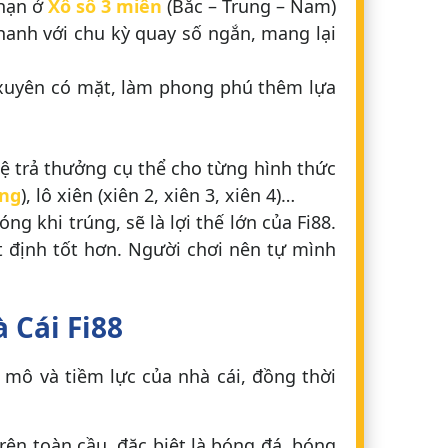
 hạn ở
Xổ số 3 miền
(Bắc – Trung – Nam)
hanh với chu kỳ quay số ngắn, mang lại
uyên có mặt, làm phong phú thêm lựa
lệ trả thưởng cụ thể cho từng hình thức
àng
), lô xiên (xiên 2, xiên 3, xiên 4)…
g khi trúng, sẽ là lợi thế lớn của Fi88.
t định tốt hơn. Người chơi nên tự mình
 Cái Fi88
y mô và tiềm lực của nhà cái, đồng thời
ên toàn cầu, đặc biệt là bóng đá, bóng