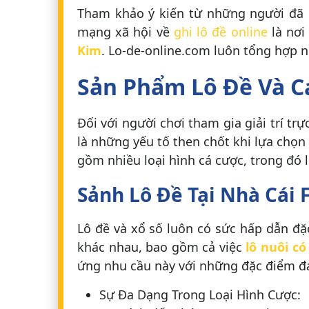
Tham khảo ý kiến từ những người đã
mạng xã hội về
ghi lô đề online
là nơi
Kim
. Lo-de-online.com luôn tổng hợp n
Sản Phẩm
Lô Đề
Và Cá
Đối với người chơi tham gia giải trí 
là những yếu tố then chốt khi lựa chọn
gồm nhiều loại hình cá cược, trong đó 
Sảnh
Lô Đề
Tại Nhà Cái 
Lô đề và xổ số luôn có sức hấp dẫn đặ
khác nhau, bao gồm cả việc
lô nuôi có
ứng nhu cầu này với những đặc điểm đ
Sự Đa Dạng Trong Loại Hình Cược: