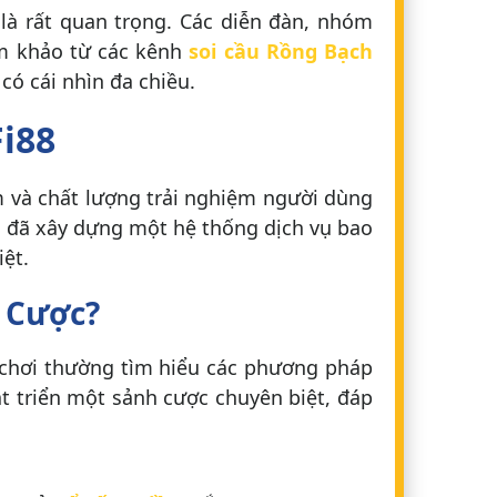
là rất quan trọng. Các diễn đàn, nhóm
am khảo từ các kênh
soi cầu Rồng Bạch
ó cái nhìn đa chiều.
Fi88
m và chất lượng trải nghiệm người dùng
g, đã xây dựng một hệ thống dịch vụ bao
ệt.
n Cược?
i chơi thường tìm hiểu các phương pháp
t triển một sảnh cược chuyên biệt, đáp