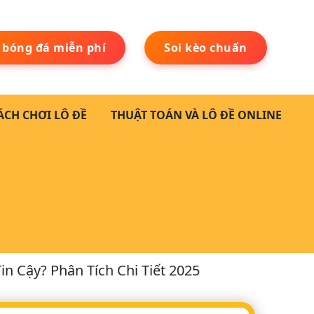
bóng đá miễn phí
Soi kèo chuẩn
ÁCH CHƠI LÔ ĐỀ
THUẬT TOÁN VÀ LÔ ĐỀ ONLINE
in Cậy? Phân Tích Chi Tiết 2025