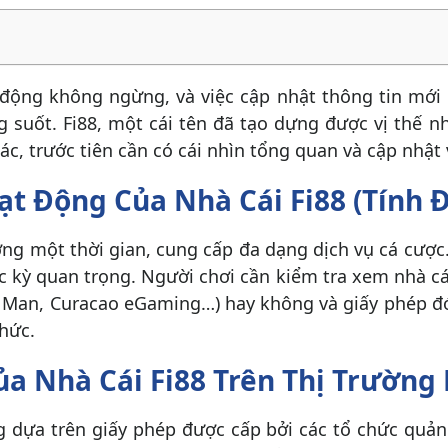
n động không ngừng, và việc cập nhật thông tin mới 
g suốt. Fi88, một cái tên đã tạo dựng được vị thế
ác, trước tiên cần có cái nhìn tổng quan và cập nhật
ạt Động Của Nhà Cái Fi88 (Tính 
ờng một thời gian, cung cấp đa dạng dịch vụ cá cược
c kỳ quan trọng. Người chơi cần kiểm tra xem
nhà cá
of Man, Curacao eGaming…) hay không và giấy phép đó
hức.
ủa Nhà Cái Fi88 Trên Thị Trường
g dựa trên giấy phép được cấp bởi các tổ chức quản