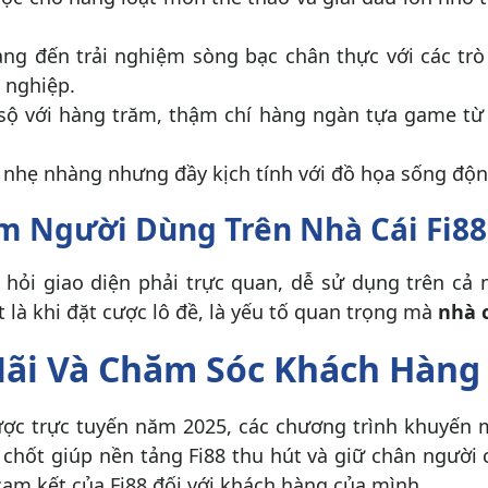
ang đến trải nghiệm sòng bạc chân thực với các trò 
 nghiệp.
sộ với hàng trăm, thậm chí hàng ngàn tựa game từ 
rí nhẹ nhàng nhưng đầy kịch tính với đồ họa sống độ
ệm Người Dùng Trên Nhà Cái Fi88
ỏi giao diện phải trực quan, dễ sử dụng trên cả má
t là khi đặt cược
lô đề
, là yếu tố quan trọng mà
nhà c
ãi Và Chăm Sóc Khách Hàng 
ược trực tuyến năm 2025, các chương trình khuyến 
 chốt giúp nền tảng Fi88 thu hút và giữ chân người c
cam kết của Fi88 đối với khách hàng của mình.