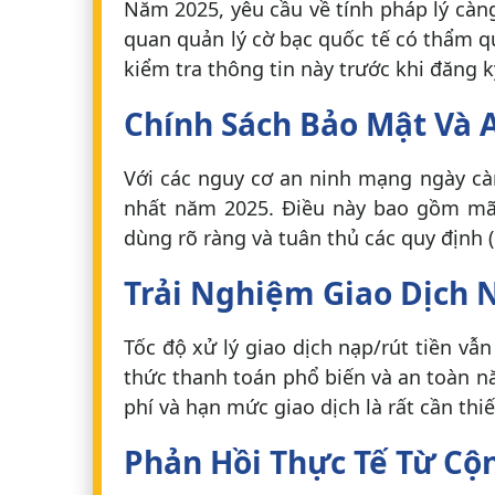
Năm 2025, yêu cầu về tính pháp lý càn
quan quản lý cờ bạc quốc tế có thẩm qu
kiểm tra thông tin này trước khi đăng k
Chính Sách Bảo Mật Và A
Với các nguy cơ an ninh mạng ngày cà
nhất năm 2025. Điều này bao gồm mã 
dùng rõ ràng và tuân thủ các quy định (
Trải Nghiệm Giao Dịch N
Tốc độ xử lý giao dịch nạp/rút tiền vẫn
thức thanh toán phổ biến và an toàn nă
phí và hạn mức giao dịch là rất cần thiế
Phản Hồi Thực Tế Từ C