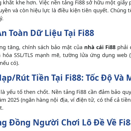
g khắt khe hơn. Việc
nền tảng Fi88
sở hữu một giấy p
yền và còn hiệu lực là điều kiện tiên quyết. Chúng 
ý.
n Toàn Dữ Liệu Tại Fi88
ng tăng, chính sách bảo mật của
nhà cái Fi88
phải 
hóa SSL/TLS mạnh mẽ, tường lửa ứng dụng web (W
nếu có).
ạp/Rút Tiền Tại Fi88: Tốc Độ Và
 là yếu tố then chốt.
Nền tảng Fi88
cần đảm bảo quy 
m 2025 (ngân hàng nội địa, ví điện tử, có thể cả tiề
t.
ộng Đồng Người Chơi
Lô Đề
Về Fi8