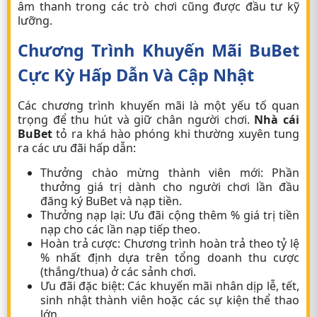
âm thanh trong các trò chơi cũng được đầu tư kỹ
lưỡng.
Chương Trình Khuyến Mãi BuBet
Cực Kỳ Hấp Dẫn Và Cập Nhật
Các chương trình khuyến mãi là một yếu tố quan
trọng để thu hút và giữ chân người chơi.
Nhà cái
BuBet
tỏ ra khá hào phóng khi thường xuyên tung
ra các ưu đãi hấp dẫn:
Thưởng chào mừng thành viên mới:
Phần
thưởng giá trị dành cho người chơi lần đầu
đăng ký BuBet và nạp tiền.
Thưởng nạp lại:
Ưu đãi cộng thêm % giá trị tiền
nạp cho các lần nạp tiếp theo.
Hoàn trả cược:
Chương trình hoàn trả theo tỷ lệ
% nhất định dựa trên tổng doanh thu cược
(thắng/thua) ở các sảnh chơi.
Ưu đãi đặc biệt:
Các khuyến mãi nhân dịp lễ, tết,
sinh nhật thành viên hoặc các sự kiện thể thao
lớn.