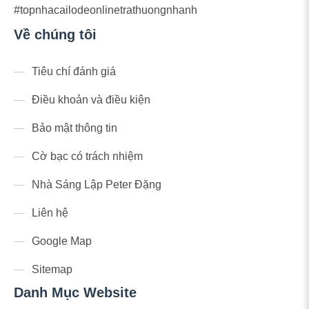
#topnhacailodeonlinetrathuongnhanh
Về chúng tôi
Tiêu chí đánh giá
Điều khoản và điều kiện
Bảo mật thông tin
Cờ bạc có trách nhiệm
Nhà Sáng Lập Peter Đặng
Liên hệ
Google Map
Sitemap
Danh Mục Website