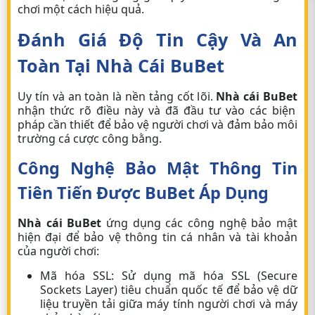
chơi một cách hiệu quả.
Đánh Giá Độ Tin Cậy Và An
Toàn Tại Nhà Cái BuBet
Uy tín và an toàn là nền tảng cốt lõi.
Nhà cái BuBet
nhận thức rõ điều này và đã đầu tư vào các biện
pháp cần thiết để bảo vệ người chơi và đảm bảo môi
trường cá cược công bằng.
Công Nghệ Bảo Mật Thông Tin
Tiên Tiến Được BuBet Áp Dụng
Nhà cái BuBet
ứng dụng các công nghệ bảo mật
hiện đại để bảo vệ thông tin cá nhân và tài khoản
của người chơi:
Mã hóa SSL:
Sử dụng mã hóa SSL (Secure
Sockets Layer) tiêu chuẩn quốc tế để bảo vệ dữ
liệu truyền tải giữa máy tính người chơi và máy