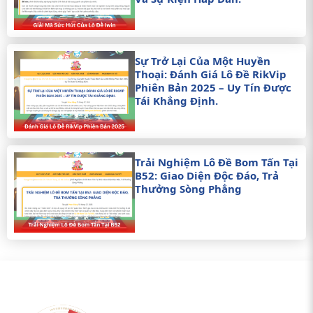
Sự Trở Lại Của Một Huyền
Thoại: Đánh Giá Lô Đề RikVip
Phiên Bản 2025 – Uy Tín Được
Tái Khẳng Định.
Trải Nghiệm Lô Đề Bom Tấn Tại
B52: Giao Diện Độc Đáo, Trả
Thưởng Sòng Phẳng