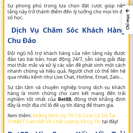
Sự phong phú trong lựa chọn đặt cược giúp
nền
←
tảng này
trở thành điểm đến lý tưởng cho mọi tín đồ
Chỉ mục
số học.
Dịch Vụ Chăm Sóc Khách Hàng
Chu Đáo
Đội ngũ hỗ trợ khách hàng của nền tảng này
được
đào tạo bài bản, hoạt động 24/7, sẵn sàng giải đáp
mọi thắc mắc và xử lý các vấn đề phát sinh một cách
nhanh chóng và hiệu quả. Người chơi có thể liên hệ
qua nhiều kênh như Live Chat, Hotline, Email, Zalo…
Sự tận tâm và chuyên nghiệp trong dịch vụ khách
hàng là minh chứng cho cam kết mang đến trải
nghiệm tốt nhất của
Bet88
, đồng thời khẳng định
đây là một địa chỉ
lô đề uy tín
đáng để tham gia.
Xem thêm:
Khẳng Định Uy Tín Cá Cược Lô Đề Tại
THABET Cam Kết Về Chất Lượng Và Uy Tín
tại đây!