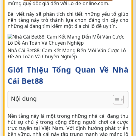
mừng quý độc giả đến với Lo-de-online.com.
Bài viết này sẽ phân tích chi tiết những yếu tố giúp
nền tảng này trở thành lựa chọn đáng tin cậy cho
những ai đang tìm kiếm một địa chỉ lô đề uy tín.
Nhà Cái Bet88: Cam Kết Mang Đến Mỗi Ván Cược Lô
Đề An Toàn Và Chuyên Nghiệp
Giới Thiệu Tổng Quan Về Nhà
Cái Bet88
Nội dung
Nền tảng này
là một trong những nhà cái đang thu
hút sự chú ý trong cộng đồng người chơi cá cược
trực tuyến tại Việt Nam. Với định hướng phát triển
bền vững, nhà cái này tập trung mạnh vào mảng lô