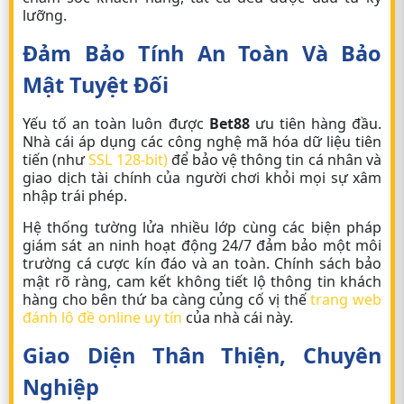
lưỡng.
Đảm Bảo Tính An Toàn Và Bảo
Mật Tuyệt Đối
Yếu tố an toàn luôn được
Bet88
ưu tiên hàng đầu.
Nhà cái áp dụng các công nghệ mã hóa dữ liệu tiên
tiến (như
SSL 128-bit)
để bảo vệ thông tin cá nhân và
giao dịch tài chính của người chơi khỏi mọi sự xâm
nhập trái phép.
Hệ thống tường lửa nhiều lớp cùng các biện pháp
giám sát an ninh hoạt động 24/7 đảm bảo một môi
trường cá cược kín đáo và an toàn. Chính sách bảo
mật rõ ràng, cam kết không tiết lộ thông tin khách
hàng cho bên thứ ba càng củng cố vị thế
trang web
đánh lô đề online uy tín
của
nhà cái này
.
Giao Diện Thân Thiện, Chuyên
Nghiệp