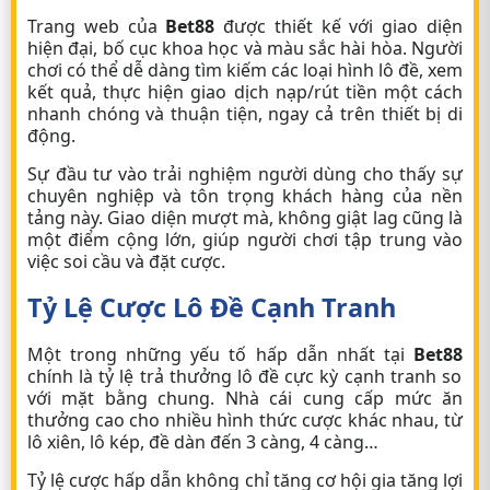
Trang web của
Bet88
được thiết kế với giao diện
hiện đại, bố cục khoa học và màu sắc hài hòa. Người
chơi có thể dễ dàng tìm kiếm các loại hình lô đề, xem
kết quả, thực hiện giao dịch nạp/rút tiền một cách
nhanh chóng và thuận tiện, ngay cả trên thiết bị di
động.
Sự đầu tư vào trải nghiệm người dùng cho thấy sự
chuyên nghiệp và tôn trọng khách hàng của
nền
tảng này
. Giao diện mượt mà, không giật lag cũng là
một điểm cộng lớn, giúp người chơi tập trung vào
việc soi cầu và đặt cược.
Tỷ Lệ Cược Lô Đề Cạnh Tranh
Một trong những yếu tố hấp dẫn nhất tại
Bet88
chính là tỷ lệ trả thưởng lô đề cực kỳ cạnh tranh so
với mặt bằng chung. Nhà cái cung cấp mức ăn
thưởng cao cho nhiều hình thức cược khác nhau, từ
lô xiên, lô kép, đề dàn đến 3 càng, 4 càng…
Tỷ lệ cược hấp dẫn không chỉ tăng cơ hội gia tăng lợi