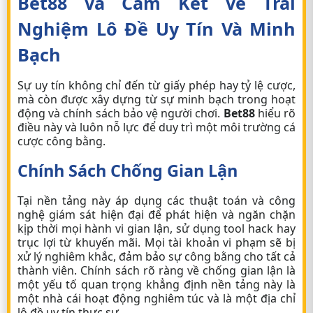
Bet88 Và Cam Kết Về Trải
Nghiệm
Lô Đề Uy Tín
Và Minh
Bạch
Sự uy tín không chỉ đến từ giấy phép hay tỷ lệ cược,
mà còn được xây dựng từ sự minh bạch trong hoạt
động và chính sách bảo vệ người chơi.
Bet88
hiểu rõ
điều này và luôn nỗ lực để duy trì một môi trường cá
cược công bằng.
Chính Sách Chống Gian Lận
Tại nền tảng này áp dụng các thuật toán và công
nghệ giám sát hiện đại để phát hiện và ngăn chặn
kịp thời mọi hành vi gian lận, sử dụng tool hack hay
trục lợi từ khuyến mãi. Mọi tài khoản vi phạm sẽ bị
xử lý nghiêm khắc, đảm bảo sự công bằng cho tất cả
thành viên.
Chính sách rõ ràng về chống gian lận là
một yếu tố quan trọng khẳng định
nền tảng này
là
một nhà cái hoạt động nghiêm túc và là một địa chỉ
lô đề uy tín
thực sự.