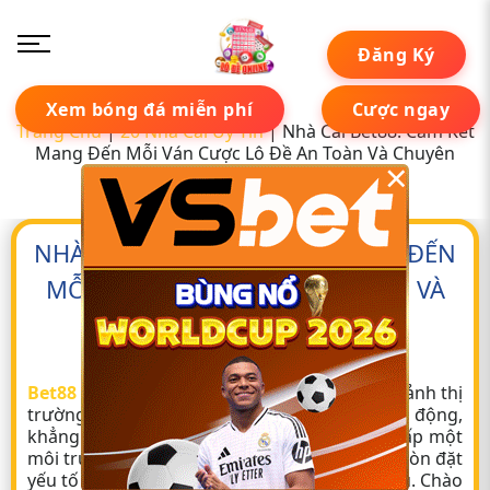
Đăng Ký
Xem bóng đá miễn phí
Cược ngay
Trang Chủ
|
20 Nhà Cái Uy Tín
|
Nhà Cái Bet88: Cam Kết
Mang Đến Mỗi Ván Cược Lô Đề An Toàn Và Chuyên
×
Nghiệp
NHÀ CÁI BET88: CAM KẾT MANG ĐẾN
MỖI VÁN CƯỢC LÔ ĐỀ AN TOÀN VÀ
CHUYÊN NGHIỆP
Tác giả:
Peter Đặng
30 tháng 04, 2025
Bet88
nổi lên như một điểm sáng trong bối cảnh thị
trường cá cược trực tuyến ngày càng sôi động,
khẳng định cam kết mạnh mẽ về việc cung cấp một
môi trường chơi lô đề không chỉ hấp dẫn mà còn đặt
yếu tố an toàn và chuyên nghiệp lên hàng đầu. Chào