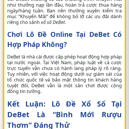
như thưởng nạp lần đầu, hoàn trả cược thua hàng
ngày/hàng tuần. Bạn nên thường xuyên kiểm tra
mục “Khuyến Mãi” để không bỏ lỡ các ưu đãi dành
riêng cho sảnh
xổ số DeBet
.
Chơi Lô Đề Online Tại DeBet Có
Hợp Pháp Không?
DeBet là nhà cái được cấp phép hoạt động hợp pháp
tại nước ngoài. Tại Việt Nam, pháp luật về cá cược
trực tuyến vẫn chưa có hành lang pháp lý rõ ràng.
Tuy nhiên, với việc hoạt động dưới sự giám sát của
tổ chức quốc tế và bảo mật thông tin khách hàng
tuyệt đối, DeBet vẫn là một sân chơi được cộng
đồng tin tưởng.
Kết Luận: Lô Đề Xổ Số Tại
DeBet Là “Bình Mới Rượu
Thơm” Đáng Thử