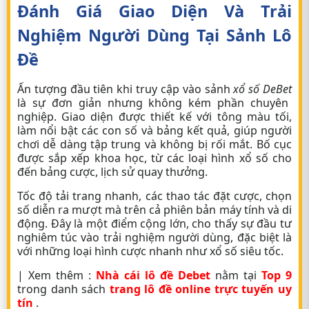
Đánh Giá Giao Diện Và Trải
Nghiệm Người Dùng Tại Sảnh Lô
Đề
Ấn tượng đầu tiên khi truy cập vào sảnh
xổ số DeBet
là sự đơn giản nhưng không kém phần chuyên
nghiệp. Giao diện được thiết kế với tông màu tối,
làm nổi bật các con số và bảng kết quả, giúp người
chơi dễ dàng tập trung và không bị rối mắt. Bố cục
được sắp xếp khoa học, từ các loại hình xổ số cho
đến bảng cược, lịch sử quay thưởng.
Tốc độ tải trang nhanh, các thao tác đặt cược, chọn
số diễn ra mượt mà trên cả phiên bản máy tính và di
động. Đây là một điểm cộng lớn, cho thấy sự đầu tư
nghiêm túc vào trải nghiệm người dùng, đặc biệt là
với những loại hình cược nhanh như xổ số siêu tốc.
| Xem thêm :
Nhà cái lô đề Debet
nằm tại
Top 9
trong danh sách
trang lô đề online trực tuyến uy
tín
.