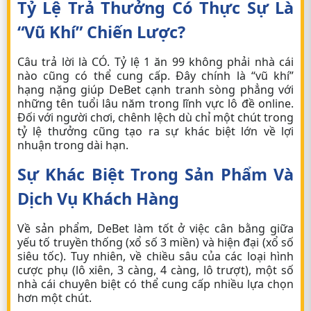
Tỷ Lệ Trả Thưởng Có Thực Sự Là
“vũ Khí” Chiến Lược?
Câu trả lời là CÓ. Tỷ lệ 1 ăn 99 không phải nhà cái
nào cũng có thể cung cấp. Đây chính là “vũ khí”
hạng nặng giúp DeBet cạnh tranh sòng phẳng với
những tên tuổi lâu năm trong lĩnh vực lô đề online.
Đối với người chơi, chênh lệch dù chỉ một chút trong
tỷ lệ thưởng cũng tạo ra sự khác biệt lớn về lợi
nhuận trong dài hạn.
Sự Khác Biệt Trong Sản Phẩm Và
Dịch Vụ Khách Hàng
Về sản phẩm, DeBet làm tốt ở việc cân bằng giữa
yếu tố truyền thống (xổ số 3 miền) và hiện đại (xổ số
siêu tốc). Tuy nhiên, về chiều sâu của các loại hình
cược phụ (lô xiên, 3 càng, 4 càng, lô trượt), một số
nhà cái chuyên biệt có thể cung cấp nhiều lựa chọn
hơn một chút.