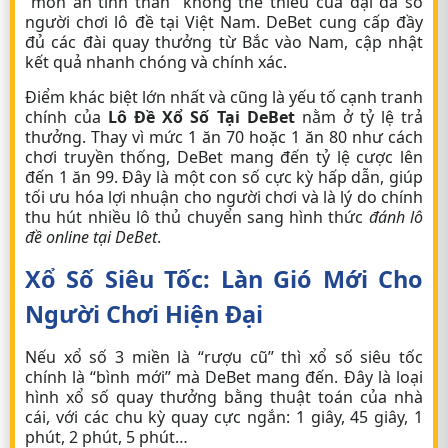
“món ăn tinh thần” không thể thiếu của đại đa số
người chơi lô đề tại Việt Nam. DeBet cung cấp đầy
đủ các đài quay thưởng từ Bắc vào Nam, cập nhật
kết quả nhanh chóng và chính xác.
Điểm khác biệt lớn nhất và cũng là yếu tố cạnh tranh
chính của
Lô Đề Xổ Số Tại DeBet
nằm ở tỷ lệ trả
thưởng. Thay vì mức 1 ăn 70 hoặc 1 ăn 80 như cách
chơi truyền thống, DeBet mang đến tỷ lệ cược lên
đến 1 ăn 99. Đây là một con số cực kỳ hấp dẫn, giúp
tối ưu hóa lợi nhuận cho người chơi và là lý do chính
thu hút nhiều lô thủ chuyển sang hình thức
đánh lô
đề online tại DeBet
.
Xổ Số Siêu Tốc: Làn Gió Mới Cho
Người Chơi Hiện Đại
Nếu xổ số 3 miền là “rượu cũ” thì xổ số siêu tốc
chính là “bình mới” mà DeBet mang đến. Đây là loại
hình xổ số quay thưởng bằng thuật toán của nhà
cái, với các chu kỳ quay cực ngắn: 1 giây, 45 giây, 1
phút, 2 phút, 5 phút…