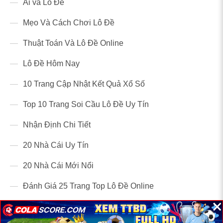
Ai và Lô Đề
Mẹo Và Cách Chơi Lô Đề
Thuật Toán Và Lô Đề Online
Lô Đề Hôm Nay
10 Trang Cập Nhật Kết Quả Xổ Số
Top 10 Trang Soi Cầu Lô Đề Uy Tín
Nhận Định Chi Tiết
20 Nhà Cái Uy Tín
20 Nhà Cái Mới Nổi
Đánh Giá 25 Trang Top Lô Đề Online
×
×
×