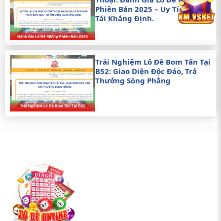
Phiên Bản 2025 – Uy Tín Được
Tái Khẳng Định.
Trải Nghiệm Lô Đề Bom Tấn Tại
B52: Giao Diện Độc Đáo, Trả
Thưởng Sòng Phẳng