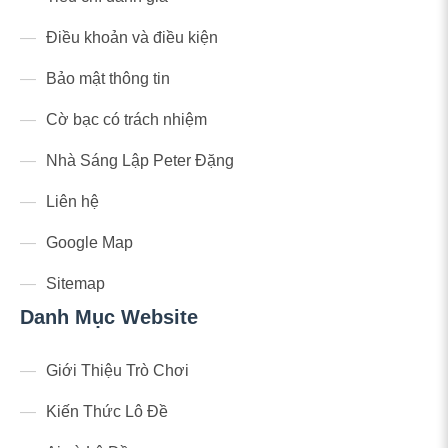
Điều khoản và điều kiện
Bảo mật thông tin
Cờ bạc có trách nhiệm
Nhà Sáng Lập Peter Đặng
Liên hệ
Google Map
Sitemap
Danh Mục Website
Giới Thiệu Trò Chơi
Kiến Thức Lô Đề