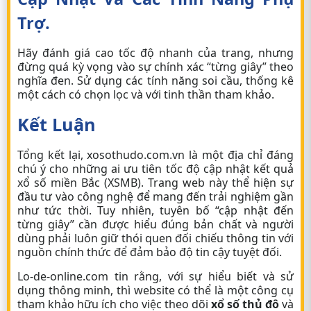
Trợ.
Hãy đánh giá cao tốc độ nhanh của trang, nhưng
đừng quá kỳ vọng vào sự chính xác “từng giây” theo
nghĩa đen. Sử dụng các tính năng soi cầu, thống kê
một cách có chọn lọc và với tinh thần tham khảo.
Kết Luận
Tổng kết lại, xosothudo.com.vn là một địa chỉ đáng
chú ý cho những ai ưu tiên tốc độ cập nhật kết quả
xổ số miền Bắc (XSMB). Trang web này thể hiện sự
đầu tư vào công nghệ để mang đến trải nghiệm gần
như tức thời. Tuy nhiên, tuyên bố “cập nhật đến
từng giây” cần được hiểu đúng bản chất và người
dùng phải luôn giữ thói quen đối chiếu thông tin với
nguồn chính thức để đảm bảo độ tin cậy tuyệt đối.
Lo-de-online.com tin rằng, với sự hiểu biết và sử
dụng thông minh, thì website có thể là một công cụ
tham khảo hữu ích cho việc theo dõi
xổ số thủ đô
và