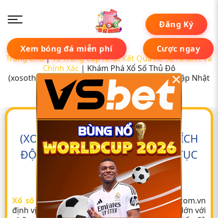
Đăng Ký
Xem bóng đá miễn phí
Cược ngay
Trang Chủ
|
10 Trang Cập Nhật Kết Quả Xổ Số Nhanh Và
Chính Xác
|
Khám Phá Xổ Số Thủ Đô
×
(xosothudo.com.vn): Phân Tích Độ Tin Cậy Và Cập Nhật
Liên Tục Đến Từng Giây
KHÁM PHÁ XỔ SỐ THỦ ĐÔ
(XOSOTHUDO.COM.VN): PHÂN TÍCH
ĐỘ TIN CẬY VÀ CẬP NHẬT LIÊN TỤC
ĐẾN TỪNG GIÂY
Tác giả:
Peter Đặng
02 tháng 05, 2025
Xổ số thủ đô
là cái tên đã được xosothudo.com.vn
định vị làm thương hiệu cốt lõi, tạo ra sức hút lớn với