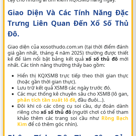
Giao Diện Và Các Tính Năng Đặc
Trưng Liên Quan Đến Xổ Số Thủ
Đô.
Giao diện của xosothudo.com.vn (tại thời điểm đánh
giá gần nhất, tháng 4 năm 2025) thường được thiết
kế để làm nổi bật bảng kết quả
xổ số thủ đô
mới
nhất. Các tính năng thường thấy bao gồm:
Hiển thị KQXSMB trực tiếp theo thời gian thực
(hoặc gần thời gian thực).
Lưu trữ kết quả XSMB các ngày trước đó.
Các mục thống kê chuyên sâu cho XSMB (lô gan,
phân tích tần suất lô đề
, đầu đuôi…).
Đôi khi có các công cụ soi cầu, dự đoán dành
riêng cho
xổ số thủ đô
(người chơi có thể tham
khảo thêm các trang soi cầu như
Rồng Bạch
Kim
để có thêm góc nhìn).