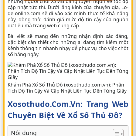
những người chơi XSMB bằng tuyên ngôn về tốc độ
cập nhật tức thì. Dưới lăng kính của chuyên gia, Lo-
de-online.com sẽ đi vào xác minh thực tế khả năng
này, đồng thời đánh giá mức độ tin cậy của nguồn
dữ liệu mà trang web cung cấp.
Bài viết sẽ mang đến những nhận định xác đáng,
đặc biệt cần thiết cho những ai đang tìm kiếm một
kênh thông tin nhanh nhạy để phục vụ cho việc chốt
số hằng ngày.
Khám Phá Xổ Số Thủ Đô (xosothudo.com.vn): Phân
Tích Độ Tin Cậy Và Cập Nhật Liên Tục Đến Từng Giây
Xosothudo.com.vn: Trang Web
Chuyên Biệt Về Xổ Số Thủ Đô?
Nội dung