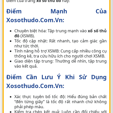
điểm của trang
xổ số thủ đô
này:
Điểm Mạnh Của
Xosothudo.com.vn:
Chuyên biệt hóa:
Tập trung mạnh vào
xổ số thủ
đô
(XSMB).
Tốc độ cập nhật:
Rất nhanh, tạo cảm giác gần
như tức thời.
Tính năng hỗ trợ XSMB:
Cung cấp nhiều công cụ
thống kê, tra cứu hữu ích cho người chơi XSMB.
Giao diện tập trung:
Thường dễ nhìn, tập trung
vào kết quả.
Điểm Cần Lưu Ý Khi Sử Dụng
Xosothudo.com.vn:
Xác thực tuyên bố tốc độ:
Hiểu đúng bản chất
“đến từng giây” là tốc độ rất nhanh chứ không
phải phép màu.
Kiểm tra chéo kết quả:
Luôn cần đối chiếu với