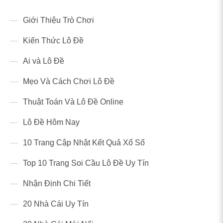
Giới Thiệu Trò Chơi
Kiến Thức Lô Đề
Ai và Lô Đề
Mẹo Và Cách Chơi Lô Đề
Thuật Toán Và Lô Đề Online
Lô Đề Hôm Nay
10 Trang Cập Nhật Kết Quả Xổ Số
Top 10 Trang Soi Cầu Lô Đề Uy Tín
Nhận Định Chi Tiết
20 Nhà Cái Uy Tín