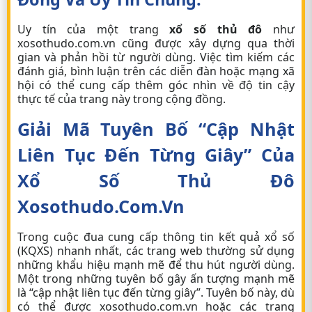
Uy tín của một trang
xổ số thủ đô
như
xosothudo.com.vn cũng được xây dựng qua thời
gian và phản hồi từ người dùng. Việc tìm kiếm các
đánh giá, bình luận trên các diễn đàn hoặc mạng xã
hội có thể cung cấp thêm góc nhìn về độ tin cậy
thực tế của trang này trong cộng đồng.
Giải Mã Tuyên Bố “Cập Nhật
Liên Tục Đến Từng Giây” Của
Xổ Số Thủ Đô
Xosothudo.com.vn
Trong cuộc đua cung cấp thông tin kết quả xổ số
(KQXS) nhanh nhất, các trang web thường sử dụng
những khẩu hiệu mạnh mẽ để thu hút người dùng.
Một trong những tuyên bố gây ấn tượng mạnh mẽ
là “cập nhật liên tục đến từng giây”. Tuyên bố này, dù
có thể được xosothudo.com.vn hoặc các trang