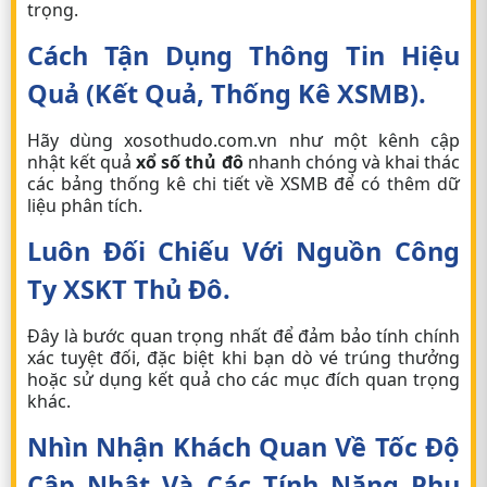
trọng.
Cách Tận Dụng Thông Tin Hiệu
Quả (kết Quả, Thống Kê XSMB).
Hãy dùng xosothudo.com.vn như một kênh cập
nhật kết quả
xổ số thủ đô
nhanh chóng và khai thác
các bảng thống kê chi tiết về XSMB để có thêm dữ
liệu phân tích.
Luôn Đối Chiếu Với Nguồn Công
Ty XSKT Thủ Đô.
Đây là bước quan trọng nhất để đảm bảo tính chính
xác tuyệt đối, đặc biệt khi bạn dò vé trúng thưởng
hoặc sử dụng kết quả cho các mục đích quan trọng
khác.
Nhìn Nhận Khách Quan Về Tốc Độ
Cập Nhật Và Các Tính Năng Phụ