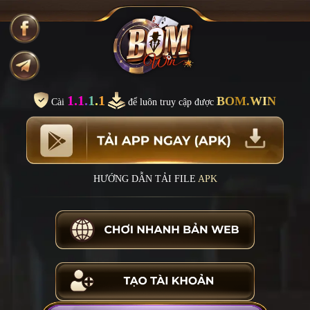
1.1.1.1
BOM.WIN
Cài
để luôn truy cập được
HƯỚNG DẪN TẢI FILE
APK