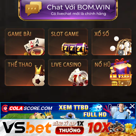
✕
×
×
×