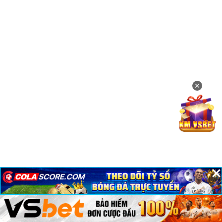
✕
×
×
×