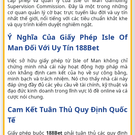
cấp phép và quản lý của Isle of Man Gambling
Supervision Commission. Đây là một trong những
cơ quan quản lý cờ bạc trực tuyến lâu đời và uy tín
nhất thế giới, nổi tiếng với các tiêu chuẩn khắt khe
và quy trình kiểm duyệt nghiêm ngặt.
Ý Nghĩa Của Giấy Phép Isle Of
Man Đối Với Uy Tín 188Bet
Việc sở hữu giấy phép từ Isle of Man không chỉ
chứng minh
nhà cái này
hoạt động hợp pháp mà
còn khẳng định cam kết của họ về sự công bằng,
minh bạch và trách nhiệm. Nó cho thấy nhà cái này
đáp ứng đầy đủ các yêu cầu về tài chính, kỹ thuật và
đạo đức kinh doanh trong lĩnh vực
lô đề online
và cá
cược nói chung.
Cam Kết Tuân Thủ Quy Định Quốc
Tế
Giấy phép buộc
188Bet
phải tuân thủ các quy định