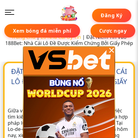
Đăng Ký
Xem bóng đá miễn phí
Cược ngay
Trang Chủ
|
20 Nhà Cái Uy Tín
|
Đặt Niềm Tin Vào
188Bet: Nhà Cái Lô Đề Được Kiểm Chứng Bởi Giấy Phép
×
Hợp Pháp
ĐẶT NIỀM TIN VÀO 188BET: NHÀ CÁI
LÔ ĐỀ ĐƯỢC KIỂM CHỨNG BỞI GIẤY
PHÉP HỢP PHÁP
Tác giả:
Peter Đặng
30 tháng 04, 2025
Giữa vô vàn lựa chọn nhà cái trên thị trường, việc
tìm kiếm một địa chỉ
lô đề online
vừa uy tín vừa hợp
pháp luôn là ưu tiên hàng đầu của người chơi. Tại
Lo-de-online.com, chúng tôi hiểu rõ điều đó và hôm
nay, xin giới thiệu đến bạn
188Bet
– một thương