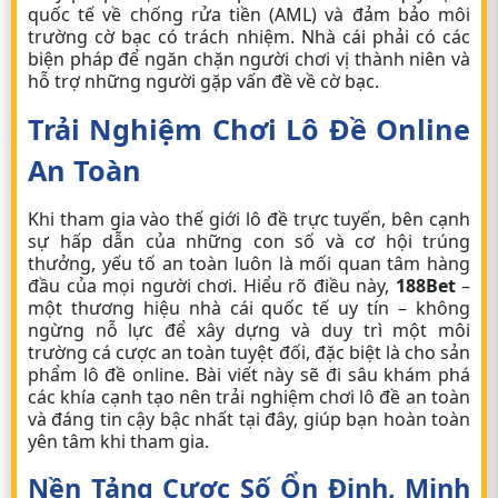
quốc tế về chống rửa tiền (AML) và đảm bảo môi
trường cờ bạc có trách nhiệm. Nhà cái phải có các
biện pháp để ngăn chặn người chơi vị thành niên và
hỗ trợ những người gặp vấn đề về cờ bạc.
Trải Nghiệm Chơi
Lô Đề Online
An Toàn
Khi tham gia vào thế giới lô đề trực tuyến, bên cạnh
sự hấp dẫn của những con số và cơ hội trúng
thưởng, yếu tố an toàn luôn là mối quan tâm hàng
đầu của mọi người chơi. Hiểu rõ điều này,
188Bet
–
một thương hiệu nhà cái quốc tế uy tín – không
ngừng nỗ lực để xây dựng và duy trì một môi
trường cá cược an toàn tuyệt đối, đặc biệt là cho sản
phẩm lô đề online. Bài viết này sẽ đi sâu khám phá
các khía cạnh tạo nên trải nghiệm chơi lô đề an toàn
và đáng tin cậy bậc nhất tại đây, giúp bạn hoàn toàn
yên tâm khi tham gia.
Nền Tảng Cược Số Ổn Định, Minh