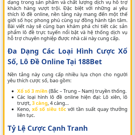
dạng trong sản phẩm và chất lượng dịch vụ hỗ trợ
khách hàng vượt trội. Đặc biệt với những ai yêu
thích lô đề online, nền tảng này mang đến một thế
giới số học phong phú cùng sự đồng hành tận tâm.
Bài viết này sẽ cùng bạn khám phá chi tiết các sản
phẩm lô đề trực tuyến nổi bật và hệ thống dịch vụ
hỗ trợ chuyên nghiệp được nhà cái này cung cấp.
Đa Dạng Các Loại Hình Cược Xổ
Số,
Lô Đề Online
Tại 188Bet
Nền tảng này
cung cấp nhiều lựa chọn cho người
yêu thích cược số, bao gồm:
Xổ số 3 miền
(Bắc – Trung – Nam) truyền thống.
Các loại hình
lô đề online
hiện đại: Lô xiên, lô
trượt,
3 càng
, 4 càng…
Keno,
xổ số siêu tốc
với tần suất quay thưởng
liên tục.
Tỷ Lệ Cược Cạnh Tranh