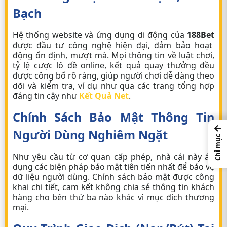
Bạch
Hệ thống website và ứng dụng di động của
188Bet
được đầu tư công nghệ hiện đại, đảm bảo hoạt
động ổn định, mượt mà. Mọi thông tin về luật chơi,
tỷ lệ cược
lô đề online
, kết quả quay thưởng đều
được công bố rõ ràng, giúp người chơi dễ dàng theo
dõi và kiểm tra, ví dụ như qua các trang tổng hợp
đáng tin cậy như
Kết Quả Net
.
Chính Sách Bảo Mật Thông Tin
←
Người Dùng Nghiêm Ngặt
Chỉ mục
Như yêu cầu từ cơ quan cấp phép, nhà cái này
áp
dụng các biện pháp bảo mật tiên tiến nhất để bảo vệ
dữ liệu người dùng. Chính sách bảo mật được công
khai chi tiết, cam kết không chia sẻ thông tin khách
hàng cho bên thứ ba nào khác vì mục đích thương
mại.