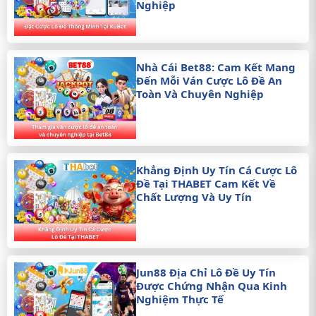
Nghiệp
Nhà Cái Bet88: Cam Kết Mang
Đến Mỗi Ván Cược Lô Đề An
Toàn Và Chuyên Nghiệp
Khẳng Định Uy Tín Cá Cược Lô
Đề Tại THABET Cam Kết Về
Chất Lượng Và Uy Tín
Jun88 Địa Chỉ Lô Đề Uy Tín
Được Chứng Nhận Qua Kinh
Nghiệm Thực Tế