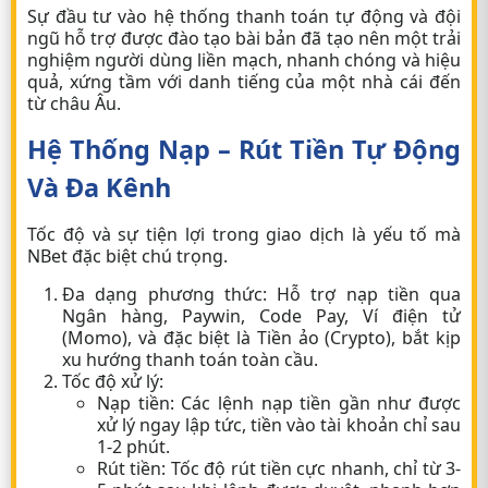
Sự đầu tư vào hệ thống thanh toán tự động và đội
ngũ hỗ trợ được đào tạo bài bản đã tạo nên một trải
nghiệm người dùng liền mạch, nhanh chóng và hiệu
quả, xứng tầm với danh tiếng của một nhà cái đến
từ châu Âu.
Hệ Thống Nạp – Rút Tiền Tự Động
Và Đa Kênh
Tốc độ và sự tiện lợi trong giao dịch là yếu tố mà
NBet đặc biệt chú trọng.
Đa dạng phương thức:
Hỗ trợ nạp tiền qua
Ngân hàng, Paywin, Code Pay, Ví điện tử
(Momo), và đặc biệt là Tiền ảo (Crypto), bắt kịp
xu hướng thanh toán toàn cầu.
Tốc độ xử lý:
Nạp tiền:
Các lệnh nạp tiền gần như được
xử lý ngay lập tức, tiền vào tài khoản chỉ sau
1-2 phút.
Rút tiền:
Tốc độ rút tiền cực nhanh, chỉ từ 3-