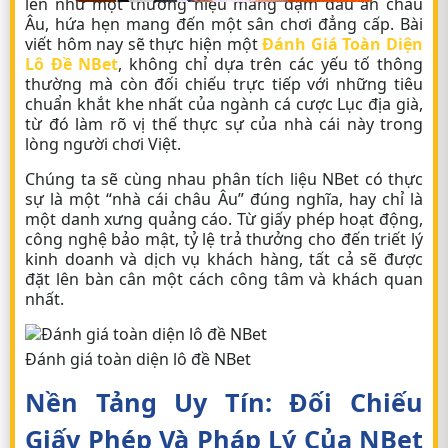
lên như một thương hiệu mang đậm dấu ấn châu
Âu, hứa hẹn mang đến một sân chơi đẳng cấp. Bài
viết hôm nay sẽ thực hiện một
Đánh Giá Toàn Diện
Lô Đề NBet
, không chỉ dựa trên các yếu tố thông
thường mà còn đối chiếu trực tiếp với những tiêu
chuẩn khắt khe nhất của ngành cá cược Lục địa già,
từ đó làm rõ vị thế thực sự của nhà cái này trong
lòng người chơi Việt.
Chúng ta sẽ cùng nhau phân tích liệu NBet có thực
sự là một “nhà cái châu Âu” đúng nghĩa, hay chỉ là
một danh xưng quảng cáo. Từ giấy phép hoạt động,
công nghệ bảo mật, tỷ lệ trả thưởng cho đến triết lý
kinh doanh và dịch vụ khách hàng, tất cả sẽ được
đặt lên bàn cân một cách công tâm và khách quan
nhất.
Đánh giá toàn diện lô đề NBet
Nền Tảng Uy Tín: Đối Chiếu
Giấy Phép Và Pháp Lý Của NBet