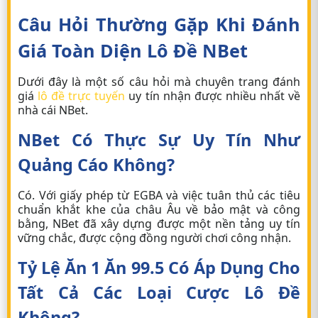
Câu Hỏi Thường Gặp Khi Đánh
Giá Toàn Diện Lô Đề NBet
Dưới đây là một số câu hỏi mà chuyên trang đánh
giá
lô đề trực tuyến
uy tín nhận được nhiều nhất về
nhà cái NBet.
NBet Có Thực Sự Uy Tín Như
Quảng Cáo Không?
Có. Với giấy phép từ EGBA và việc tuân thủ các tiêu
chuẩn khắt khe của châu Âu về bảo mật và công
bằng, NBet đã xây dựng được một nền tảng uy tín
vững chắc, được cộng đồng người chơi công nhận.
Tỷ Lệ Ăn 1 Ăn 99.5 Có Áp Dụng Cho
Tất Cả Các Loại Cược Lô Đề
Không?