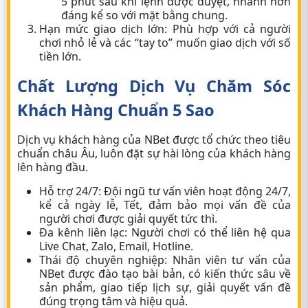
5 phút sau khi lệnh được duyệt, nhanh hơn
đáng kể so với mặt bằng chung.
Hạn mức giao dịch lớn:
Phù hợp với cả người
chơi nhỏ lẻ và các “tay to” muốn giao dịch với số
tiền lớn.
Chất Lượng Dịch Vụ Chăm Sóc
Khách Hàng Chuẩn 5 Sao
Dịch vụ khách hàng của NBet được tổ chức theo tiêu
chuẩn châu Âu, luôn đặt sự hài lòng của khách hàng
lên hàng đầu.
Hỗ trợ 24/7:
Đội ngũ tư vấn viên hoạt động 24/7,
kể cả ngày lễ, Tết, đảm bảo mọi vấn đề của
người chơi được giải quyết tức thì.
Đa kênh liên lạc:
Người chơi có thể liên hệ qua
Live Chat, Zalo, Email, Hotline.
Thái độ chuyên nghiệp:
Nhân viên tư vấn của
NBet được đào tạo bài bản, có kiến thức sâu về
sản phẩm, giao tiếp lịch sự, giải quyết vấn đề
đúng trọng tâm và hiệu quả.