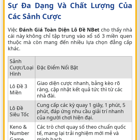
Sự Đa Dạng Và Chất Lượng Của
Các Sảnh Cược
Việc
Đánh Giá Toàn Diện Lô Đề NBet
cho thấy nhà
cái này không chỉ tập trung vào xổ số 3 miền quen
thuộc mà còn mang đến nhiều lựa chọn đẳng cấp
khác.
Sảnh
Cược/Loại
Đặc Điểm Nổi Bật
Hình
Giao diện cược nhanh, bảng kèo rõ
Lô Đề 3
ràng, cập nhật kết quả tức thì từ các
Miền
nhà đài.
Cung cấp các kỳ quay 1 giây, 1 phút, 5
Lô Đề
phút, đáp ứng nhu cầu giải trí nhanh
Siêu Tốc
của người chơi hiện đại.
Keno &
Các trò chơi quay số theo chuẩn quốc
Number
tế, mang lại trải nghiệm mới mẻ và
Game
minh bạch.