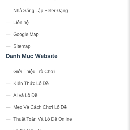
Nhà Sáng Lập Peter Đặng
Liên hệ
Google Map
Sitemap
Danh Mục Website
Giới Thiệu Trò Chơi
Kiến Thức Lô Đề
Ai và Lô Đề
Mẹo Và Cách Chơi Lô Đề
Thuật Toán Và Lô Đề Online