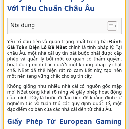
Với Tiêu Chuẩn Châu Âu
Nội dung
Yếu tố đầu tiên và quan trọng nhất trong bài
Đánh
Giá Toàn Diện Lô Đề NBet
chính là tính pháp lý. Tại
châu Âu, một nhà cái uy tín bắt buộc phải được cấp
phép và quản lý bởi một cơ quan có thẩm quyền,
hoạt động minh bạch dưới một khung pháp lý chặt
chẽ. NBet đã thể hiện rất rõ cam kết này, tạo nên
một nền tảng vững chắc cho sự tin cậy.
Không giống như nhiều nhà cái có nguồn gốc mập
mờ, NBet công khai rõ ràng về giấy phép hoạt động
của mình. Đây là bước đi đầu tiên để khẳng định sự
nghiêm túc và tuân thủ các quy định quốc tế, một
đặc điểm cơ bản của các nhà cái đến từ châu Âu.
Giấy Phép Từ European Gaming