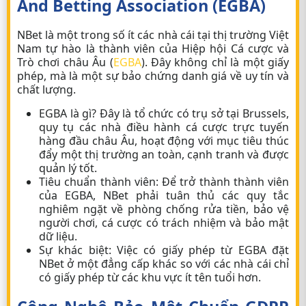
And Betting Association (EGBA)
NBet là một trong số ít các nhà cái tại thị trường Việt
Nam tự hào là thành viên của Hiệp hội Cá cược và
Trò chơi châu Âu (
EGBA
). Đây không chỉ là một giấy
phép, mà là một sự bảo chứng danh giá về uy tín và
chất lượng.
EGBA là gì?
Đây là tổ chức có trụ sở tại Brussels,
quy tụ các nhà điều hành cá cược trực tuyến
hàng đầu châu Âu, hoạt động với mục tiêu thúc
đẩy một thị trường an toàn, cạnh tranh và được
quản lý tốt.
Tiêu chuẩn thành viên:
Để trở thành thành viên
của EGBA, NBet phải tuân thủ các quy tắc
nghiêm ngặt về phòng chống rửa tiền, bảo vệ
người chơi, cá cược có trách nhiệm và bảo mật
dữ liệu.
Sự khác biệt:
Việc có giấy phép từ EGBA đặt
NBet ở một đẳng cấp khác so với các nhà cái chỉ
có giấy phép từ các khu vực ít tên tuổi hơn.