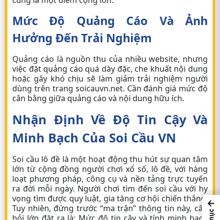
cũng là một điểm cộng lớn.
Mức Độ Quảng Cáo Và Ảnh
Hưởng Đến Trải Nghiệm
Quảng cáo là nguồn thu của nhiều website, nhưng
việc đặt quảng cáo quá dày đặc, che khuất nội dung
hoặc gây khó chịu sẽ làm giảm trải nghiệm người
dùng trên trang
soicauvn.net
. Cần đánh giá mức độ
cân bằng giữa quảng cáo và nội dung hữu ích.
Nhận Định Về Độ Tin Cậy Và
Minh Bạch Của Soi Cầu VN
Soi cầu lô đề là một hoạt động thu hút sự quan tâm
lớn từ cộng đồng người chơi xổ số, lô đề, với hàng
loạt phương pháp, công cụ và nền tảng trực tuyến
ra đời mỗi ngày. Người chơi tìm đến soi cầu với hy
vọng tìm được quy luật, gia tăng cơ hội chiến thắng.
←
Tuy nhiên, đứng trước “ma trận” thông tin này, câu
hỏi lớn đặt ra là: Mức độ tin cậy và tính minh bạch