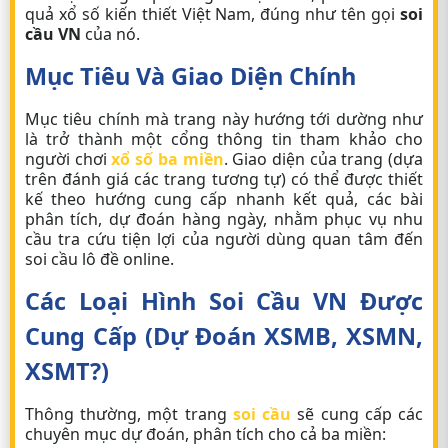
quả xổ số kiến thiết Việt Nam, đúng như tên gọi
soi
cầu VN
của nó.
Mục Tiêu Và Giao Diện Chính
Mục tiêu chính mà trang này hướng tới dường như
là trở thành một cổng thông tin tham khảo cho
người chơi
xổ số ba miền
. Giao diện của trang (dựa
trên đánh giá các trang tương tự) có thể được thiết
kế theo hướng cung cấp nhanh kết quả, các bài
phân tích, dự đoán hàng ngày, nhằm phục vụ nhu
cầu tra cứu tiện lợi của người dùng quan tâm đến
soi cầu lô đề online
.
Các Loại Hình Soi Cầu VN Được
Cung Cấp (Dự Đoán XSMB, XSMN,
XSMT?)
Thông thường, một trang
soi cầu
sẽ cung cấp các
chuyên mục dự đoán, phân tích cho cả ba miền: