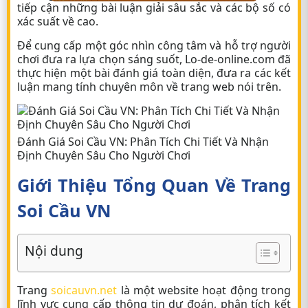
tiếp cận những bài luận giải sâu sắc và các bộ số có
xác suất về cao.
Để cung cấp một góc nhìn công tâm và hỗ trợ người
chơi đưa ra lựa chọn sáng suốt, Lo-de-online.com đã
thực hiện một bài đánh giá toàn diện, đưa ra các kết
luận mang tính chuyên môn về trang web nói trên.
Đánh Giá Soi Cầu VN: Phân Tích Chi Tiết Và Nhận
Định Chuyên Sâu Cho Người Chơi
Giới Thiệu Tổng Quan Về Trang
Soi Cầu VN
Nội dung
Trang
soicauvn.net
là một website hoạt động trong
lĩnh vực cung cấp thông tin dự đoán, phân tích kết