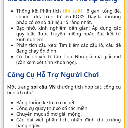
Thống kê:
Phân tích
tần suất
, lô gan, tổng đề,
chạm… dựa trên dữ liệu KQXS. Đây là phương
pháp có cơ sở dữ liệu rõ ràng nhất.
Bạc nhớ, kinh nghiệm dân gian:
Áp dụng các
quy luật được truyền miệng hoặc đúc kết từ
kinh nghiệm.
Phân tích cầu kèo:
Tìm kiếm các cầu lô, cầu đề
đang chạy ổn định.
Có thể có yếu tố tâm linh:
Như giải mã giấc mơ
(cần xem xét tính khoa học).
Công Cụ Hỗ Trợ Người Chơi
Một trang
soi cầu VN
thường tích hợp các công cụ
tiện ích như:
Bảng thống kê lô tô chi tiết.
Công cụ quay thử xổ số các miền.
Chuyên mục sổ mơ giải mộng.
Các bài viết phân tích, nhận định thị trường
hàng ngày.