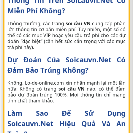
Thông Tin Trên Soicauvn.net Có
Miễn Phí Không?
Thông thường, các trang
soi cầu VN
cung cấp phần
lớn thông tin cơ bản miễn phí. Tuy nhiên, một số có
thể có các mục VIP hoặc yêu cầu trả phí cho các dự
đoán “đặc biệt” (cần hết sức cẩn trọng với các mục
trả phí này).
Dự Đoán Của Soicauvn.net Có
Đảm Bảo Trúng Không?
Không.
Lo-de-online.com xin nhấn mạnh lại một lần
nữa: Không có trang
soi cầu VN
nào, có thể đảm
bảo dự đoán trúng 100%. Mọi thông tin chỉ mang
tính chất tham khảo.
Làm Sao Để Sử Dụng
Soicauvn.net Hiệu Quả Và An