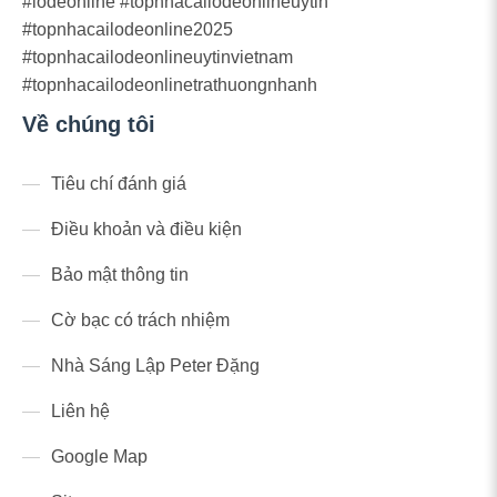
#lodeonline #topnhacailodeonlineuytin
#topnhacailodeonline2025
#topnhacailodeonlineuytinvietnam
#topnhacailodeonlinetrathuongnhanh
Về chúng tôi
Tiêu chí đánh giá
Điều khoản và điều kiện
Bảo mật thông tin
Cờ bạc có trách nhiệm
Nhà Sáng Lập Peter Đặng
Liên hệ
Google Map