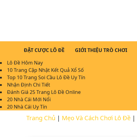
ĐẶT CƯỢC LÔ ĐỀ
GIỚI THIỆU TRÒ CHƠI
Lô Đề Hôm Nay
10 Trang Cập Nhật Kết Quả Xổ Số
Top 10 Trang Soi Cầu Lô Đề Uy Tín
Nhận Định Chi Tiết
Đánh Giá 25 Trang Lô Đề Online
20 Nhà Cái Mới Nổi
20 Nhà Cái Uy Tín
Trang Chủ
|
Mẹo Và Cách Chơi Lô Đề
|