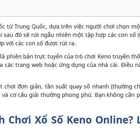
ốc từ Trung Quốc, dựa trên việc người chơi chọn m
ái sau đó sẽ rút ngẫu nhiên một tập hợp các con số 
p với các con số được rút ra.
là phiên bản trực tuyến của trò chơi Keno truyền thố
 các trang web hoặc ứng dụng của nhà cái. Điều nà
t chơi đơn giản, tần suất quay số nhanh (thường ch
 và cơ cấu giải thưởng phong phú. Bạn không cần ph
h Chơi Xổ Số Keno Online? 