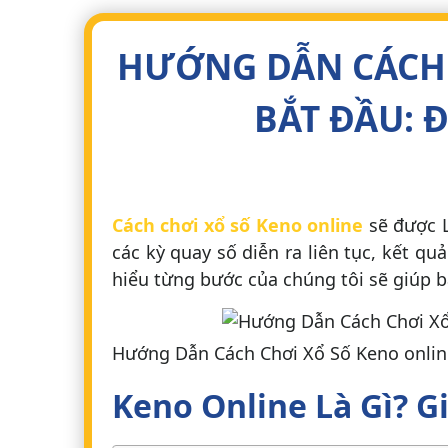
HƯỚNG DẪN CÁCH 
BẮT ĐẦU: 
Cách chơi xổ số Keno online
sẽ được L
các kỳ quay số diễn ra liên tục, kết q
hiểu từng bước của chúng tôi sẽ giúp bạ
Hướng Dẫn Cách Chơi Xổ Số Keno onlin
Keno Online Là Gì? G