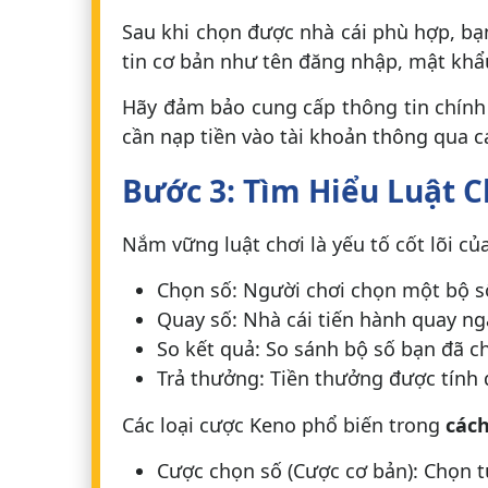
Sau khi chọn được nhà cái phù hợp, bạ
tin cơ bản như tên đăng nhập, mật khẩu
Hãy đảm bảo cung cấp thông tin chính 
cần nạp tiền vào tài khoản thông qua c
Bước 3: Tìm Hiểu Luật C
Nắm vững luật chơi là yếu tố cốt lõi củ
Chọn số:
Người chơi chọn một bộ số 
Quay số:
Nhà cái tiến hành quay ngẫ
So kết quả:
So sánh bộ số bạn đã ch
Trả thưởng:
Tiền thưởng được tính d
Các loại cược Keno phổ biến trong
cách
Cược chọn số (Cược cơ bản):
Chọn từ