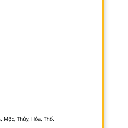
 Mộc, Thủy, Hỏa, Thổ.