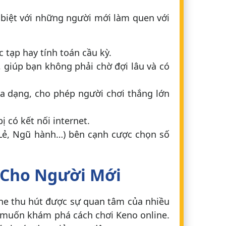
 biệt với những người mới làm quen với
 tạp hay tính toán cầu kỳ.
, giúp bạn không phải chờ đợi lâu và có
đa dạng, cho phép người chơi thắng lớn
ị có kết nối internet.
/Lẻ, Ngũ hành…) bên cạnh cược chọn số
e Cho Người Mới
ine thu hút được sự quan tâm của nhiều
à muốn khám phá cách chơi Keno online.