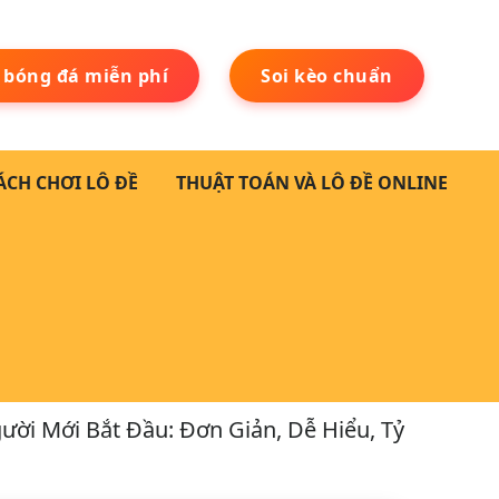
bóng đá miễn phí
Soi kèo chuẩn
ÁCH CHƠI LÔ ĐỀ
THUẬT TOÁN VÀ LÔ ĐỀ ONLINE
ời Mới Bắt Đầu: Đơn Giản, Dễ Hiểu, Tỷ