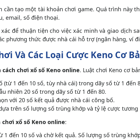
n cần tạo một tài khoản chơi game. Quá trình này 
, email, số điện thoại.
xác để thuận tiện cho việc xác minh và giao dịch sa
ác phương thức được nhà cái hỗ trợ (ngân hàng, ví đi
hơi Và Các Loại Cược Keno Cơ B
a
cách chơi xổ số Keno online
. Luật chơi Keno cơ bả
(từ 1 đến 10 số, tùy nhà cái) trong dãy số từ 1 đến 8
u nhiên 20 số trong dãy số từ 1 đến 80.
ọn với 20 số kết quả được nhà cái công bố.
ựa trên số lượng số trùng khớp và tỷ lệ cược tương 
 chơi xổ số Keno online
:
 1 đến 10 số và chờ kết quả. Số lượng số trùng khớp