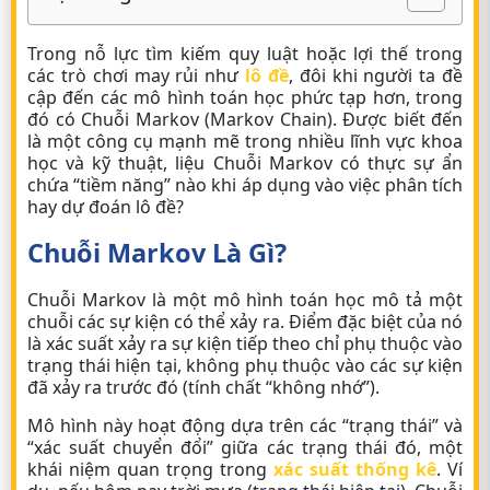
Trong nỗ lực tìm kiếm quy luật hoặc lợi thế trong
các trò chơi may rủi như
lô đề
, đôi khi người ta đề
cập đến các mô hình toán học phức tạp hơn, trong
đó có Chuỗi Markov (Markov Chain). Được biết đến
là một công cụ mạnh mẽ trong nhiều lĩnh vực khoa
học và kỹ thuật, liệu Chuỗi Markov có thực sự ẩn
chứa “tiềm năng” nào khi áp dụng vào việc phân tích
hay dự đoán lô đề?
Chuỗi Markov Là Gì?
Chuỗi Markov là một mô hình toán học mô tả một
chuỗi các sự kiện có thể xảy ra. Điểm đặc biệt của nó
là xác suất xảy ra sự kiện tiếp theo chỉ phụ thuộc vào
trạng thái hiện tại, không phụ thuộc vào các sự kiện
đã xảy ra trước đó (tính chất “không nhớ”).
Mô hình này hoạt động dựa trên các “trạng thái” và
“xác suất chuyển đổi” giữa các trạng thái đó, một
khái niệm quan trọng trong
xác suất thống kê
. Ví