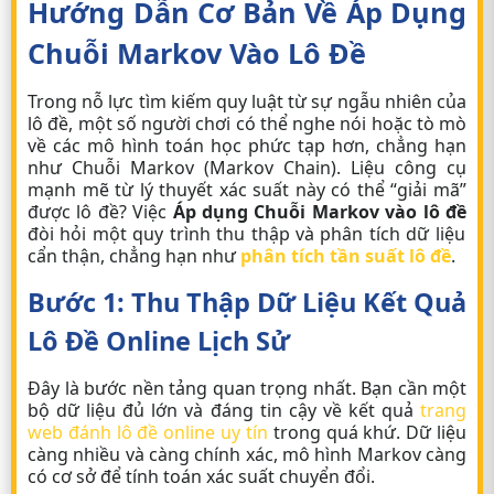
Hướng Dẫn Cơ Bản Về Áp Dụng
Chuỗi Markov Vào Lô Đề
Trong nỗ lực tìm kiếm quy luật từ sự ngẫu nhiên của
lô đề, một số người chơi có thể nghe nói hoặc tò mò
về các mô hình toán học phức tạp hơn, chẳng hạn
như Chuỗi Markov (Markov Chain). Liệu công cụ
mạnh mẽ từ lý thuyết xác suất này có thể “giải mã”
được lô đề? Việc
Áp dụng Chuỗi Markov vào lô đề
đòi hỏi một quy trình thu thập và phân tích dữ liệu
cẩn thận, chẳng hạn như
phân tích tần suất lô đề
.
Bước 1: Thu Thập Dữ Liệu Kết Quả
Lô Đề Online
Lịch Sử
Đây là bước nền tảng quan trọng nhất. Bạn cần một
bộ dữ liệu đủ lớn và đáng tin cậy về kết quả
trang
web đánh lô đề online uy tín
trong quá khứ. Dữ liệu
càng nhiều và càng chính xác, mô hình Markov càng
có cơ sở để tính toán xác suất chuyển đổi.