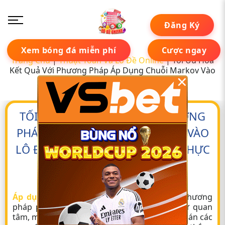
Đăng Ký
Xem bóng đá miễn phí
Cược ngay
Trang Chủ
|
Thuật Toán Và Lô Đề Online
|
Tối Ưu Hóa
Kết Quả Với Phương Pháp Áp Dụng Chuỗi Markov Vào
×
Lô Đề Online – Kinh Nghiệm Thực Tế
TỐI ƯU HÓA KẾT QUẢ VỚI PHƯƠNG
PHÁP ÁP DỤNG CHUỖI MARKOV VÀO
LÔ ĐỀ ONLINE – KINH NGHIỆM THỰC
TẾ
Tác giả:
Peter Đặng
02 tháng 05, 2025
Áp dụng Chuỗi Markov vào lô đề
là một phương
pháp phân tích xác suất đang nhận được sự quan
tâm, mở ra hướng tiếp cận mới cho việc dự đoán các