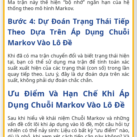
Ma trận này thể hiện “bộ nhớ” ngắn hạn của hệ
thống theo mô hình Markov.
Bước 4: Dự Đoán Trạng Thái Tiếp
Theo Dựa Trên Áp Dụng Chuỗi
Markov Vào Lô Đề
Khi đã có ma trận chuyển đổi và biết trạng thái hiện
tại, bạn có thể sử dụng ma trận để tính toán xác
suất xuất hiện của các trạng thái (con số) trong lần
quay tiếp theo. Lưu ý, đây là dự đoán dựa trên xác
suất, không phải dự đoán chắc chắn.
Ưu Điểm Và Hạn Chế Khi Áp
Dụng Chuỗi Markov Vào Lô Đề
Sau khi hiểu về khái niệm Chuỗi Markov và những
vấn đề cốt lõi khi áp dụng vào lô đề, một câu hỏi tự
nhiên có thể nảy sinh: Liệu có bất kỳ “ưu điểm” nào,
dù là nhỏ, khi xem xét cách tiếp cận này không? Và