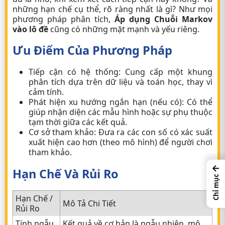
những hạn chế cụ thể, rõ ràng nhất là gì? Như mọi
phương pháp phân tích,
Áp dụng Chuỗi Markov
vào lô đề
cũng có những mặt mạnh và yếu riêng.
Ưu Điểm Của Phương Pháp
Tiếp cận có hệ thống:
Cung cấp một khung
phân tích dựa trên dữ liệu và toán học, thay vì
cảm tính.
Phát hiện xu hướng ngắn hạn (nếu có):
Có thể
giúp nhận diện các mẫu hình hoặc sự phụ thuộc
tạm thời giữa các kết quả.
Cơ sở tham khảo:
Đưa ra các con số có xác suất
xuất hiện cao hơn (theo mô hình) để người chơi
tham khảo.
←
Hạn Chế Và Rủi Ro
Chỉ mục
Hạn Chế /
Mô Tả Chi Tiết
Rủi Ro
Tính ngẫu
Kết quả về cơ bản là ngẫu nhiên, mô