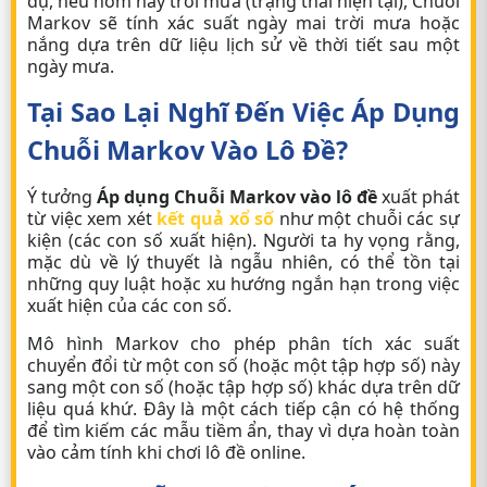
dụ, nếu hôm nay trời mưa (trạng thái hiện tại), Chuỗi
Markov sẽ tính xác suất ngày mai trời mưa hoặc
nắng dựa trên dữ liệu lịch sử về thời tiết sau một
ngày mưa.
Tại Sao Lại Nghĩ Đến Việc Áp Dụng
Chuỗi Markov Vào Lô Đề?
Ý tưởng
Áp dụng Chuỗi Markov vào lô đề
xuất phát
từ việc xem xét
kết quả xổ số
như một chuỗi các sự
kiện (các con số xuất hiện). Người ta hy vọng rằng,
mặc dù về lý thuyết là ngẫu nhiên, có thể tồn tại
những quy luật hoặc xu hướng ngắn hạn trong việc
xuất hiện của các con số.
Mô hình Markov cho phép phân tích xác suất
chuyển đổi từ một con số (hoặc một tập hợp số) này
sang một con số (hoặc tập hợp số) khác dựa trên dữ
liệu quá khứ. Đây là một cách tiếp cận có hệ thống
để tìm kiếm các mẫu tiềm ẩn, thay vì dựa hoàn toàn
vào cảm tính khi chơi
lô đề online
.