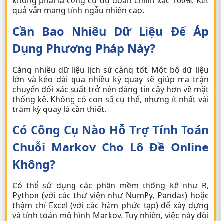
không phải là công cụ dự đoán chính xác 100%. Kết
quả vẫn mang tính ngẫu nhiên cao.
Cần Bao Nhiêu Dữ Liệu Để Áp
Dụng Phương Pháp Này?
Càng nhiều dữ liệu lịch sử càng tốt. Một bộ dữ liệu
lớn và kéo dài qua nhiều kỳ quay sẽ giúp ma trận
chuyển đổi xác suất trở nên đáng tin cậy hơn về mặt
thống kê. Không có con số cụ thể, nhưng ít nhất vài
trăm kỳ quay là cần thiết.
Có Công Cụ Nào Hỗ Trợ Tính Toán
Chuỗi Markov Cho
Lô Đề Online
Không?
Có thể sử dụng các phần mềm thống kê như R,
Python (với các thư viện như NumPy, Pandas) hoặc
thậm chí Excel (với các hàm phức tạp) để xây dựng
và tính toán mô hình Markov. Tuy nhiên, việc này đòi