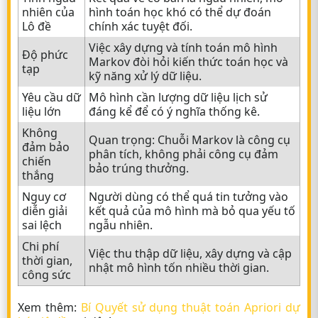
nhiên của
hình toán học khó có thể dự đoán
Lô đề
chính xác tuyệt đối.
Việc xây dựng và tính toán mô hình
Độ phức
Markov đòi hỏi kiến thức toán học và
tạp
kỹ năng xử lý dữ liệu.
Yêu cầu dữ
Mô hình cần lượng dữ liệu lịch sử
liệu lớn
đáng kể để có ý nghĩa thống kê.
Không
Quan trọng: Chuỗi Markov là công cụ
đảm bảo
phân tích, không phải công cụ đảm
chiến
bảo trúng thưởng.
thắng
Nguy cơ
Người dùng có thể quá tin tưởng vào
diễn giải
kết quả của mô hình mà bỏ qua yếu tố
sai lệch
ngẫu nhiên.
Chi phí
Việc thu thập dữ liệu, xây dựng và cập
thời gian,
nhật mô hình tốn nhiều thời gian.
công sức
Xem thêm:
Bí Quyết sử dụng thuật toán Apriori dự