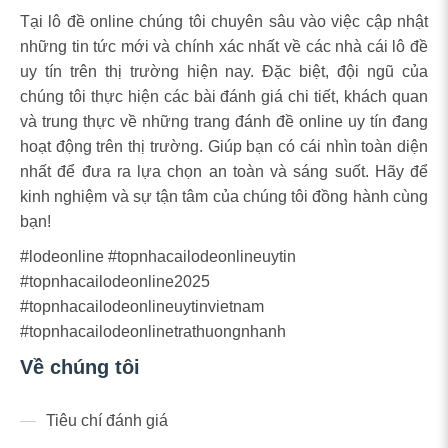
Tại lô đề online chúng tôi chuyên sâu vào việc cập nhật
những tin tức mới và chính xác nhất về các nhà cái lô đề
uy tín trên thị trường hiện nay. Đặc biệt, đội ngũ của
chúng tôi thực hiện các bài đánh giá chi tiết, khách quan
và trung thực về những trang đánh đề online uy tín đang
hoạt động trên thị trường. Giúp bạn có cái nhìn toàn diện
nhất để đưa ra lựa chọn an toàn và sáng suốt. Hãy để
kinh nghiệm và sự tận tâm của chúng tôi đồng hành cùng
bạn!
#lodeonline #topnhacailodeonlineuytin
#topnhacailodeonline2025
#topnhacailodeonlineuytinvietnam
#topnhacailodeonlinetrathuongnhanh
Về chúng tôi
Tiêu chí đánh giá