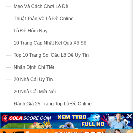
Mẹo Và Cách Chơi Lô Đề
Thuật Toán Và Lô Đề Online
Lô Đề Hôm Nay
10 Trang Cập Nhật Kết Quả Xổ Số
Top 10 Trang Soi Cầu Lô Đề Uy Tín
Nhận Định Chi Tiết
20 Nhà Cái Uy Tín
20 Nhà Cái Mới Nổi
Đánh Giá 25 Trang Top Lô Đề Online
×
×
×
Copyright 2024 © Lô Đề Online . All rights reserved.