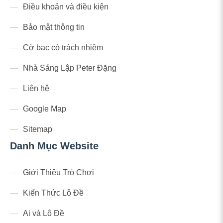
Điều khoản và điều kiện
Bảo mật thông tin
Cờ bạc có trách nhiệm
Nhà Sáng Lập Peter Đặng
Liên hệ
Google Map
Sitemap
Danh Mục Website
Giới Thiệu Trò Chơi
Kiến Thức Lô Đề
Ai và Lô Đề