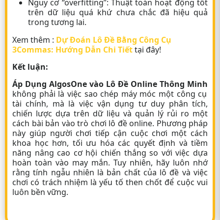
Nguy cơ “overfitting”:
Thuật toán hoạt động tốt
trên dữ liệu quá khứ chưa chắc đã hiệu quả
trong tương lai.
Xem thêm :
Dự Đoán Lô Đề Bằng Công Cụ
3Commas: Hướng Dẫn Chi Tiết
tại đây!
Kết luận:
Áp Dụng AlgosOne vào Lô Đề Online Thông Minh
không phải là việc sao chép máy móc một công cụ
tài chính, mà là việc vận dụng tư duy phân tích,
chiến lược dựa trên dữ liệu và quản lý rủi ro một
cách bài bản vào trò chơi
lô đề online
. Phương pháp
này giúp người chơi tiếp cận cuộc chơi một cách
khoa học hơn, tối ưu hóa các quyết định và tiềm
năng nâng cao cơ hội chiến thắng so với việc dựa
hoàn toàn vào may mắn. Tuy nhiên, hãy luôn nhớ
rằng tính ngẫu nhiên là bản chất của lô đề và việc
chơi có trách nhiệm là yếu tố then chốt để cuộc vui
luôn bền vững.