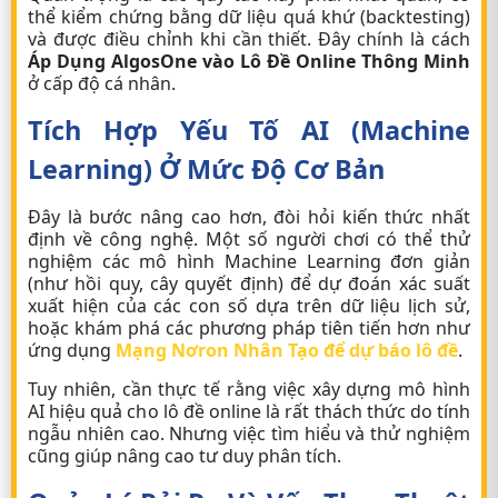
thể kiểm chứng bằng dữ liệu quá khứ (backtesting)
và được điều chỉnh khi cần thiết. Đây chính là cách
Áp Dụng AlgosOne vào Lô Đề Online Thông Minh
ở cấp độ cá nhân.
Tích Hợp Yếu Tố AI (Machine
Learning) Ở Mức Độ Cơ Bản
Đây là bước nâng cao hơn, đòi hỏi kiến thức nhất
định về công nghệ. Một số người chơi có thể thử
nghiệm các mô hình Machine Learning đơn giản
(như hồi quy, cây quyết định) để dự đoán xác suất
xuất hiện của các con số dựa trên dữ liệu lịch sử,
hoặc khám phá các phương pháp tiên tiến hơn như
ứng dụng
Mạng Nơron Nhân Tạo để dự báo lô đề
.
Tuy nhiên, cần thực tế rằng việc xây dựng mô hình
AI hiệu quả cho
lô đề online
là rất thách thức do tính
ngẫu nhiên cao. Nhưng việc tìm hiểu và thử nghiệm
cũng giúp nâng cao tư duy phân tích.