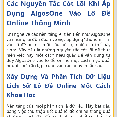
Các Nguyên Tắc Cốt Lõi Khi Áp
Dụng AlgosOne Vào Lô Đề
Online Thông Minh
Khi nghe về các nền tảng AI tiên tiến như AlgosOne
và những lời đồn đoán về việc áp dụng “thông minh”
vào lô đề online, một câu hỏi tự nhiên có thể nảy
sinh: “Vậy đâu là những nguyên tắc cốt lõi để thực
hiện việc này một cách hiệu quả? Để vận dụng tư
duy AlgosOne vào
lô đề online
một cách hiệu quả,
người chơi cần tập trung vào các nguyên tắc sau:
Xây Dựng Và Phân Tích Dữ Liệu
Lịch Sử
Lô Đề Online
Một Cách
Khoa Học
Nền tảng của mọi phân tích là dữ liệu. Hãy bắt đầu
bằng việc thu thập kết quả
lô đề online
trong quá
khứ một cách đầy đủ và chính xác nhất có thể. Dữ