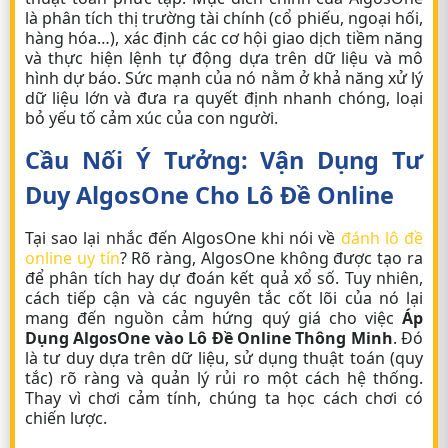
là phân tích thị trường tài chính (cổ phiếu, ngoại hối,
hàng hóa…), xác định các cơ hội giao dịch tiềm năng
và thực hiện lệnh tự động dựa trên dữ liệu và mô
hình dự báo. Sức mạnh của nó nằm ở khả năng xử lý
dữ liệu lớn và đưa ra quyết định nhanh chóng, loại
bỏ yếu tố cảm xúc của con người.
Cầu Nối Ý Tưởng: Vận Dụng Tư
Duy AlgosOne Cho
Lô Đề Online
Tại sao lại nhắc đến AlgosOne khi nói về
đánh lô đề
online uy tín
? Rõ ràng, AlgosOne không được tạo ra
để phân tích hay dự đoán kết quả xổ số. Tuy nhiên,
cách tiếp cận và các nguyên tắc cốt lõi của nó lại
mang đến nguồn cảm hứng quý giá cho việc
Áp
Dụng AlgosOne vào Lô Đề Online Thông Minh
. Đó
là tư duy dựa trên dữ liệu, sử dụng thuật toán (quy
tắc) rõ ràng và quản lý rủi ro một cách hệ thống.
Thay vì chơi cảm tính, chúng ta học cách chơi có
chiến lược.