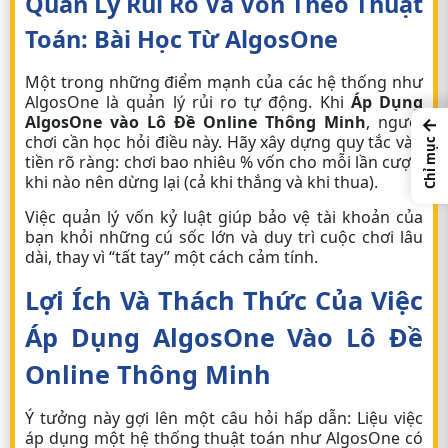
Quản Lý Rủi Ro Và Vốn Theo Thuật
Toán: Bài Học Từ AlgosOne
Một trong những điểm mạnh của các hệ thống như
AlgosOne là quản lý rủi ro tự động. Khi
Áp Dụng
AlgosOne vào Lô Đề Online Thông Minh
, người
←
chơi cần học hỏi điều này. Hãy xây dựng quy tắc vào
Chỉ mục
tiền rõ ràng: chơi bao nhiêu % vốn cho mỗi lần cược,
khi nào nên dừng lại (cả khi thắng và khi thua).
Việc quản lý vốn kỷ luật giúp bảo vệ tài khoản của
bạn khỏi những cú sốc lớn và duy trì cuộc chơi lâu
dài, thay vì “tất tay” một cách cảm tính.
Lợi Ích Và Thách Thức Của Việc
Áp Dụng AlgosOne Vào Lô Đề
Online Thông Minh
Ý tưởng này gợi lên một câu hỏi hấp dẫn: Liệu việc
áp dụng một hệ thống thuật toán như AlgosOne có