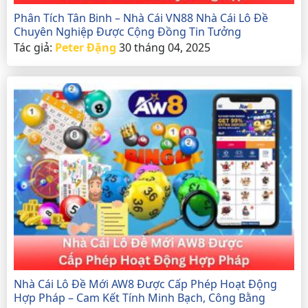
Phân Tích Tân Binh – Nhà Cái VN88 Nhà Cái Lô Đề
Chuyên Nghiệp Được Cộng Đồng Tin Tưởng
Tác giả:
Peter Đặng
30 tháng 04, 2025
Nhà Cái Lô Đề Mới AW8 Được Cấp Phép Hoạt Động
Hợp Pháp – Cam Kết Tính Minh Bạch, Công Bằng