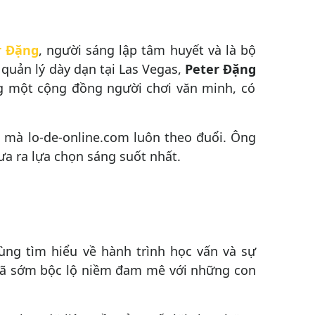
r Đặng
, người sáng lập tâm huyết và là bộ
quản lý dày dạn tại Las Vegas,
Peter Đặng
ng một cộng đồng người chơi văn minh, có
n mà lo-de-online.com luôn theo đuổi. Ông
a ra lựa chọn sáng suốt nhất.
ùng tìm hiểu về hành trình học vấn và sự
g đã sớm bộc lộ niềm đam mê với những con