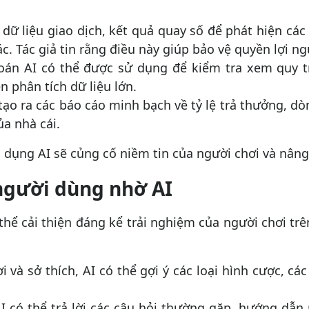
 dữ liệu giao dịch, kết quả quay số để phát hiện các
ác.
Tác giả
tin rằng điều này giúp bảo vệ quyền lợi ng
oán AI có thể được sử dụng để kiểm tra xem quy t
 phân tích dữ liệu lớn.
ạo ra các báo cáo minh bạch về tỷ lệ trả thưởng, dò
a nhà cái.
ng dụng AI sẽ củng cố niềm tin của người chơi và nâ
người dùng nhờ AI
hể cải thiện đáng kể trải nghiệm của người chơi trên
i và sở thích, AI có thể gợi ý các loại hình cược, c
I có thể trả lời các câu hỏi thường gặp, hướng dẫn