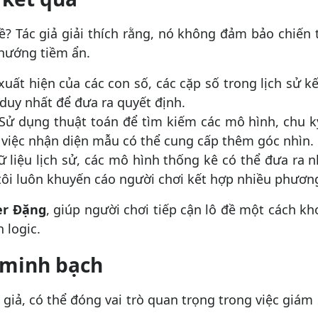
đề?
Tác giả
giải thích rằng, nó không đảm bảo chiến 
 hướng tiềm ẩn.
uất hiện của các con số, các cặp số trong lịch sử k
duy nhất để đưa ra quyết định.
Sử dụng thuật toán để tìm kiếm các mô hình, chu kỳ
 việc nhận diện mẫu có thể cung cấp thêm góc nhìn.
 liệu lịch sử, các mô hình thống kê có thể đưa ra
ôi
luôn khuyến cáo người chơi kết hợp nhiều phương
er Đặng
, giúp người chơi tiếp cận lô đề một cách k
 logic.
 minh bạch
 giả
, có thể đóng vai trò quan trọng trong việc giá