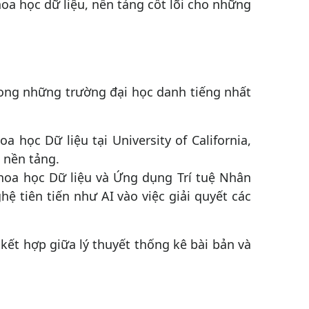
oa học dữ liệu, nền tảng cốt lõi cho những
ong những trường đại học danh tiếng nhất
oa học Dữ liệu tại
University of California,
 nền tảng.
hoa học Dữ liệu và Ứng dụng Trí tuệ Nhân
 tiên tiến như AI vào việc giải quyết các
ết hợp giữa lý thuyết thống kê bài bản và