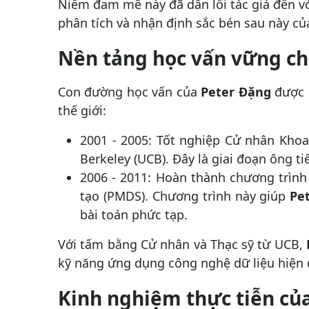
Niềm đam mê này đã dẫn lối
tác giả
đến vớ
phân tích và nhận định sắc bén sau này củ
Nền tảng học vấn vững ch
Con đường học vấn của
Peter Đặng
được 
thế giới:
2001 - 2005:
Tốt nghiệp Cử nhân Khoa 
Berkeley (UCB)
. Đây là giai đoạn ông t
2006 - 2011:
Hoàn thành chương trình T
tạo (PMDS). Chương trình này giúp
Pe
bài toán phức tạp.
Với tấm bằng Cử nhân và Thạc sỹ từ UCB,
kỹ năng ứng dụng công nghệ dữ liệu hiện 
Kinh nghiệm thực tiễn của