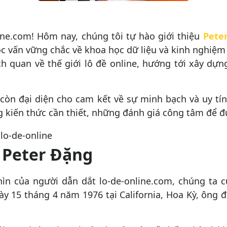
ine.com! Hôm nay, chúng tôi tự hào giới thiệu
Pete
c vấn vững chắc về khoa học dữ liệu và kinh nghiệm 
 quan về thế giới lô đề online, hướng tới xây dự
còn đại diện cho cam kết về sự minh bạch và uy tí
kiến thức cần thiết, những đánh giá công tâm để đư
a Peter Đặng
n của người dẫn dắt lo-de-online.com, chúng ta c
gày 15 tháng 4 năm 1976 tại California, Hoa Kỳ, ôn