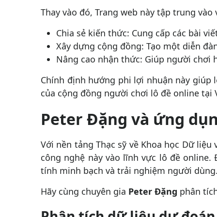
Thay vào đó,
Trang web này
tập trung vào v
Chia sẻ kiến thức:
Cung cấp các bài viết
Xây dựng cộng đồng:
Tạo một diễn đàn 
Nâng cao nhận thức:
Giúp người chơi h
Chính định hướng phi lợi nhuận này giúp 
của cộng đồng người chơi lô đề online tại
Peter Đặng và ứng dụng
Với nền tảng Thạc sỹ về Khoa học Dữ liệu
công nghệ này vào lĩnh vực lô đề online.
tính minh bạch và trải nghiệm người dùng
Hãy cùng chuyên gia
Peter Đặng
phân tích
Phân tích dữ liệu dự đoán