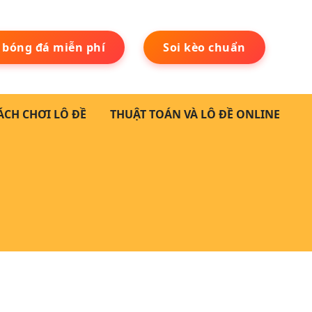
bóng đá miễn phí
Soi kèo chuẩn
ÁCH CHƠI LÔ ĐỀ
THUẬT TOÁN VÀ LÔ ĐỀ ONLINE