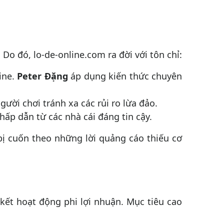
 Do đó, lo-de-online.com ra đời với tôn chỉ:
ine.
Peter Đặng
áp dụng kiến thức chuyên
ười chơi tránh xa các rủi ro lừa đảo.
 hấp dẫn từ các nhà cái đáng tin cậy.
ị cuốn theo những lời quảng cáo thiếu cơ
kết hoạt động phi lợi nhuận. Mục tiêu cao