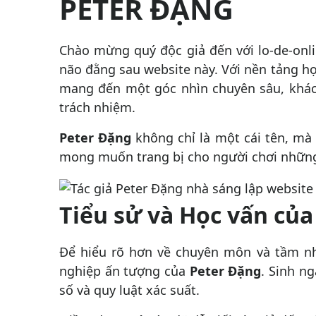
PETER ĐẶNG
Chào mừng quý độc giả đến với lo-de-onl
não đằng sau website này. Với nền tảng họ
mang đến một góc nhìn chuyên sâu, khách
trách nhiệm.
Peter Đặng
không chỉ là một cái tên, mà 
mong muốn trang bị cho người chơi những 
Tiểu sử và Học vấn củ
Để hiểu rõ hơn về chuyên môn và tầm nhì
nghiệp ấn tượng của
Peter Đặng
. Sinh n
số và quy luật xác suất.