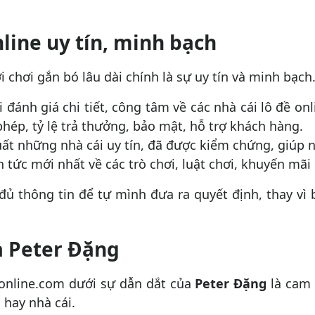
line uy tín, minh bạch
i chơi gắn bó lâu dài chính là sự uy tín và minh bạch.
 đánh giá chi tiết, công tâm về các nhà cái lô đề onl
hép, tỷ lệ trả thưởng, bảo mật, hỗ trợ khách hàng.
ất những nhà cái uy tín, đã được kiểm chứng, giúp ng
n tức mới nhất về các trò chơi, luật chơi, khuyến mãi
 thông tin để tự mình đưa ra quyết định, thay vì b
a Peter Đặng
-online.com dưới sự dẫn dắt của
Peter Đặng
là cam 
 hay nhà cái.