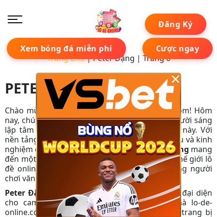
Đăng Ký
Xem bóng đá miễn phí
Cược ngay
Trang Chủ
|
Peter Đặng
|
Trang 6
×
PETER ĐẶNG
Chào mừng quý độc giả đến với lo-de-online.com! Hôm
nay, chúng tôi tự hào giới thiệu
Peter Đặng
, người sáng
lập tâm huyết và là bộ não đằng sau website này. Với
nền tảng học vấn vững chắc về khoa học dữ liệu và kinh
nghiệm quản lý dày dạn tại Las Vegas,
Peter Đặng
mang
đến một góc nhìn chuyên sâu, khách quan về thế giới lô
đề online, hướng tới xây dựng một cộng đồng người
chơi văn minh, có trách nhiệm.
Peter Đặng
không chỉ là một cái tên, mà còn đại diện
cho cam kết về sự minh bạch và uy tín mà lo-de-
online.com luôn theo đuổi. Ông mong muốn trang bị