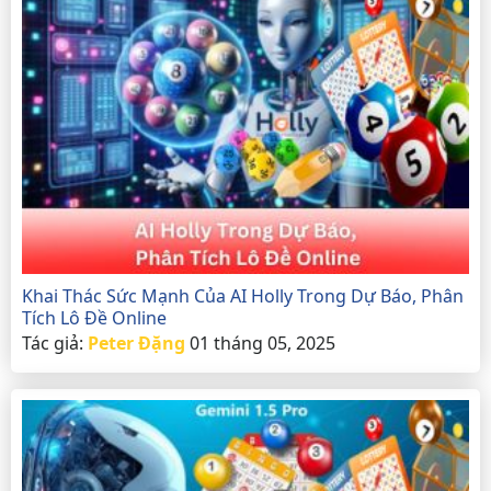
Khai Thác Sức Mạnh Của AI Holly Trong Dự Báo, Phân
Tích Lô Đề Online
Tác giả:
Peter Đặng
01 tháng 05, 2025