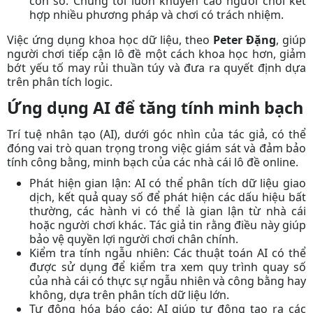
con số.
Chúng tôi
luôn khuyến cáo người chơi kết
hợp nhiều phương pháp và chơi có trách nhiệm.
Việc ứng dụng khoa học dữ liệu, theo
Peter Đặng
, giúp
người chơi tiếp cận lô đề một cách khoa học hơn, giảm
bớt yếu tố may rủi thuần túy và đưa ra quyết định dựa
trên phân tích logic.
Ứng dụng AI để tăng tính minh bạch
Trí tuệ nhân tạo (AI), dưới góc nhìn của
tác giả
, có thể
đóng vai trò quan trọng trong việc giám sát và đảm bảo
tính công bằng, minh bạch của các nhà cái lô đề online.
Phát hiện gian lận:
AI có thể phân tích dữ liệu giao
dịch, kết quả quay số để phát hiện các dấu hiệu bất
thường, các hành vi có thể là gian lận từ nhà cái
hoặc người chơi khác.
Tác giả
tin rằng điều này giúp
bảo vệ quyền lợi người chơi chân chính.
Kiểm tra tính ngẫu nhiên:
Các thuật toán AI có thể
được sử dụng để kiểm tra xem quy trình quay số
của nhà cái có thực sự ngẫu nhiên và công bằng hay
không, dựa trên phân tích dữ liệu lớn.
Tự động hóa báo cáo:
AI giúp tự động tạo ra các