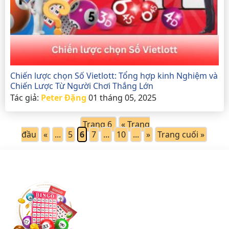
Chiến lược chọn Số Vietlott: Tổng hợp kinh Nghiệm và
Chiến Lược Từ Người Chơi Thắng Lớn
Tác giả:
Peter Đặng
01 tháng 05, 2025
Trang 6
« Trang
đầu
«
...
5
6
7
...
10
...
»
Trang cuối »