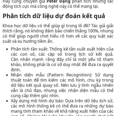
Hãy cùng chuyên gia
Peter Đặng
phân tích những tác
động tích cực mà công nghệ này có thể mang lại.
Phân tích dữ liệu dự đoán kết quả
Khoa học dữ liệu có thể giúp gì trong lô đề?
Tác giả
giải
thích rằng, nó không đảm bảo chiến thắng 100%, nhưng
có thể giúp người chơi hiểu rõ hơn về các quy luật xác
suất và xu hướng tiềm ẩn.
Phân tích tần suất:
Thống kê tần suất xuất hiện của
các con số, các cặp số trong lịch sử kết quả.
Cần
nhấn mạnh rằng đây chỉ là một yếu tố tham
khảo, không phải là cơ sở duy nhất để đưa ra quyết
định.
Nhận diện mẫu (Pattern Recognition):
Sử dụng
thuật toán để tìm kiếm các mô hình, chu kỳ trong
dữ liệu kết quả quay số.
Nên
lưu ý tính ngẫu nhiên
vẫn là chủ đạo, nhưng việc nhận diện mẫu có thể
cung cấp thêm góc nhìn.
Xây dựng mô hình dự báo:
Dựa trên dữ liệu lịch sử,
các mô hình thống kê có thể đưa ra những dự báo
mang tính tham khảo về khả năng xuất hiện của các