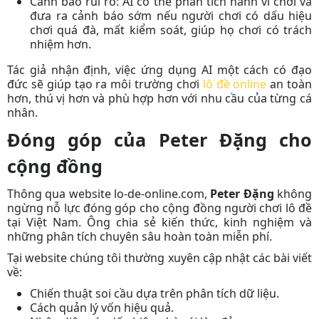
Cảnh báo rủi ro:
AI có thể phân tích hành vi chơi và
đưa ra cảnh báo sớm nếu người chơi có dấu hiệu
chơi quá đà, mất kiểm soát, giúp họ chơi có trách
nhiệm hơn.
Tác giả
nhận định, việc ứng dụng AI một cách có đạo
đức sẽ giúp tạo ra môi trường chơi
lô đề online
an toàn
hơn, thú vị hơn và phù hợp hơn với nhu cầu của từng cá
nhân.
Đóng góp của Peter Đặng cho
cộng đồng
Thông qua website lo-de-online.com,
Peter Đặng
không
ngừng nỗ lực đóng góp cho cộng đồng người chơi lô đề
tại Việt Nam. Ông chia sẻ kiến thức, kinh nghiệm và
những phân tích chuyên sâu hoàn toàn miễn phí.
Tại website chúng tôi
thường xuyên cập nhật các bài viết
về:
Chiến thuật soi cầu dựa trên phân tích dữ liệu.
Cách quản lý vốn hiệu quả.