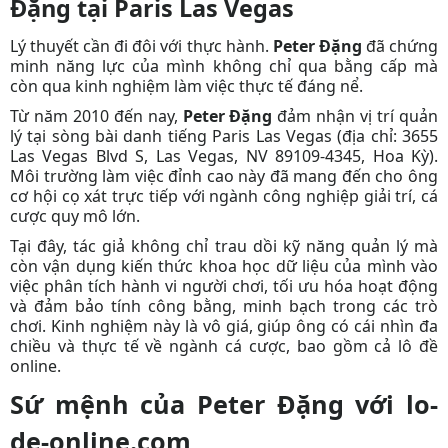
Đặng tại Paris Las Vegas
Lý thuyết cần đi đôi với thực hành.
Peter Đặng
đã chứng
minh năng lực của mình không chỉ qua bằng cấp mà
còn qua kinh nghiệm làm việc thực tế đáng nể.
Từ năm 2010 đến nay,
Peter Đặng
đảm nhận vị trí quản
lý tại sòng bài danh tiếng Paris Las Vegas (địa chỉ: 3655
Las Vegas Blvd S, Las Vegas, NV 89109-4345, Hoa Kỳ).
Môi trường làm việc đỉnh cao này đã mang đến cho ông
cơ hội cọ xát trực tiếp với ngành công nghiệp giải trí, cá
cược quy mô lớn.
Tại đây, tác giả
không chỉ trau dồi kỹ năng quản lý mà
còn vận dụng kiến thức khoa học dữ liệu của mình vào
việc phân tích hành vi người chơi, tối ưu hóa hoạt động
và đảm bảo tính công bằng, minh bạch trong các trò
chơi. Kinh nghiệm này là vô giá, giúp ông có cái nhìn đa
chiều và thực tế về ngành cá cược, bao gồm cả lô đề
online.
Sứ mệnh của Peter Đặng với lo-
de-online.com