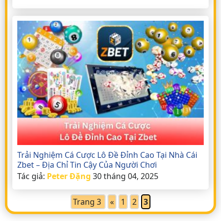
Trải Nghiệm Cá Cược Lô Đề Đỉnh Cao Tại Nhà Cái
Zbet – Địa Chỉ Tin Cậy Của Người Chơi
Tác giả:
Peter Đặng
30 tháng 04, 2025
Trang 3
«
1
2
3