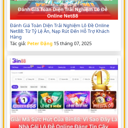
Đánh Giá Toàn Diện Trải Nghiệm Lô Đề Online
Net88: Từ Tỷ Lệ Ăn, Nạp Rút Đến Hỗ Trợ Khách
Hàng
Tác giả:
Peter Đặng
15 tháng 07, 2025