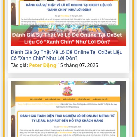
Đánh Giá Sự Thật Về Lô Đề Online Tại OxBet Liệu
Có “Xanh Chín” Như Lời Đồn?
Tác giả:
Peter Đặng
15 tháng 07, 2025