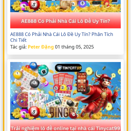
AE888 Có Phải Nhà Cái Lô Đề Uy Tín? Phân Tích
Chi Tiết
Tác giả:
Peter Đặng
01 tháng 05, 2025