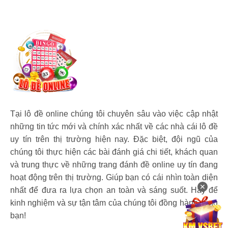
Tại lô đề online chúng tôi chuyên sâu vào việc cập nhật
những tin tức mới và chính xác nhất về các nhà cái lô đề
uy tín trên thị trường hiện nay. Đặc biệt, đội ngũ của
chúng tôi thực hiện các bài đánh giá chi tiết, khách quan
và trung thực về những trang đánh đề online uy tín đang
hoạt động trên thị trường. Giúp bạn có cái nhìn toàn diện
✕
nhất để đưa ra lựa chọn an toàn và sáng suốt. Hãy để
kinh nghiệm và sự tận tâm của chúng tôi đồng hành cùng
bạn!