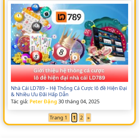
Nhà Cái LD789 – Hệ Thống Cá Cược lô đề Hiện Đại
& Nhiều Ưu Đãi Hấp Dẫn
Tác giả:
Peter Đặng
30 tháng 04, 2025
Trang 1
1
2
»