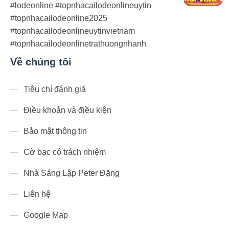
#lodeonline #topnhacailodeonlineuytin
#topnhacailodeonline2025
#topnhacailodeonlineuytinvietnam
#topnhacailodeonlinetrathuongnhanh
Về chúng tôi
Tiêu chí đánh giá
Điều khoản và điều kiện
Bảo mật thông tin
Cờ bạc có trách nhiệm
Nhà Sáng Lập Peter Đặng
Liên hệ
Google Map