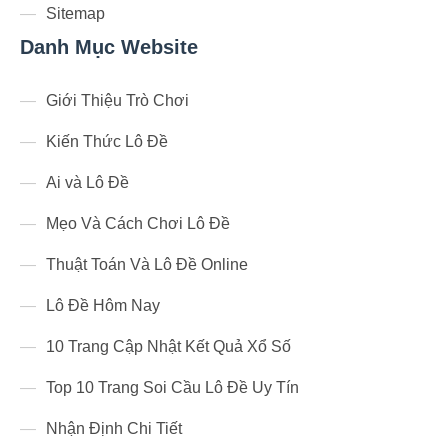
Sitemap
Danh Mục Website
Giới Thiệu Trò Chơi
Kiến Thức Lô Đề
Ai và Lô Đề
Mẹo Và Cách Chơi Lô Đề
Thuật Toán Và Lô Đề Online
Lô Đề Hôm Nay
10 Trang Cập Nhật Kết Quả Xổ Số
Top 10 Trang Soi Cầu Lô Đề Uy Tín
Nhận Định Chi Tiết