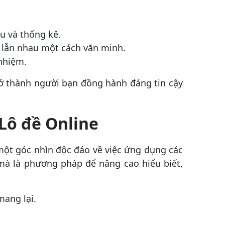
ệu và thống kê.
i lẫn nhau một cách văn minh.
 nhiệm.
rở thành người bạn đồng hành đáng tin cậy
Lô đề Online
t góc nhìn độc đáo về việc ứng dụng các
 mà là phương pháp để nâng cao hiểu biết,
mang lại.