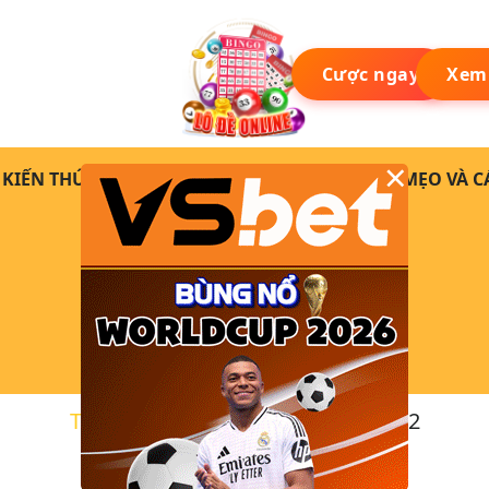
Cược ngay
Xem 
×
KIẾN THỨC LÔ ĐỀ
AI VÀ LÔ ĐỀ ONLINE
MẸO VÀ C
Trang Chủ
|
Peter Đặng
|
Trang 12