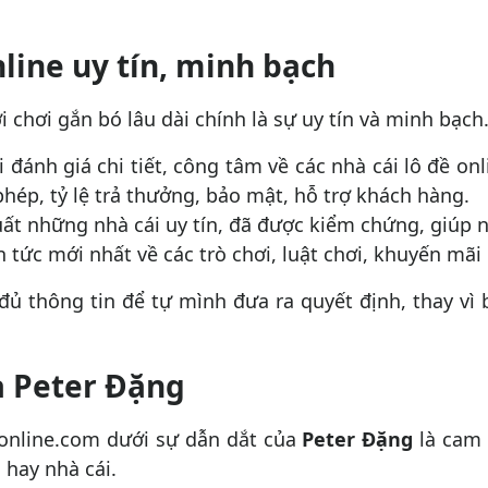
line uy tín, minh bạch
i chơi gắn bó lâu dài chính là sự uy tín và minh bạch.
 đánh giá chi tiết, công tâm về các nhà cái lô đề onl
hép, tỷ lệ trả thưởng, bảo mật, hỗ trợ khách hàng.
ất những nhà cái uy tín, đã được kiểm chứng, giúp ng
n tức mới nhất về các trò chơi, luật chơi, khuyến mãi
 thông tin để tự mình đưa ra quyết định, thay vì b
a Peter Đặng
-online.com dưới sự dẫn dắt của
Peter Đặng
là cam 
 hay nhà cái.