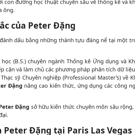
i con đường học thuật chuyên sâu về thống kê và kh
a ông.
ắc của Peter Đặng
đánh dấu bằng những thành tựu đáng nể tại một tr
học (B.S.) chuyên ngành Thống kê Ứng dụng và Kh
iếp cận và làm chủ các phương pháp phân tích dữ liệu
hạc sỹ Chuyên nghiệp (Professional Master's) về K
ter Đặng
nâng cao kiến thức, ứng dụng các công nghệ
Peter Đặng
sở hữu kiến thức chuyên môn sâu rộng, k
đại.
 Peter Đặng tại Paris Las Vegas