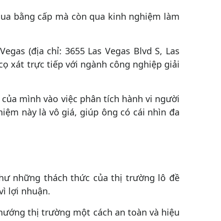
qua bằng cấp mà còn qua kinh nghiệm làm
Vegas (địa chỉ: 3655 Las Vegas Blvd S, Las
ọ xát trực tiếp với ngành công nghiệp giải
 của mình vào việc phân tích hành vi người
iệm này là vô giá, giúp ông có cái nhìn đa
ư những thách thức của thị trường lô đề
ì lợi nhuận.
 hướng thị trường một cách an toàn và hiệu