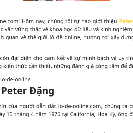
ine.com! Hôm nay, chúng tôi tự hào giới thiệu
Pete
c vấn vững chắc về khoa học dữ liệu và kinh nghiệm 
 quan về thế giới lô đề online, hướng tới xây dự
còn đại diện cho cam kết về sự minh bạch và uy tí
kiến thức cần thiết, những đánh giá công tâm để đư
a Peter Đặng
n của người dẫn dắt lo-de-online.com, chúng ta c
gày 15 tháng 4 năm 1976 tại California, Hoa Kỳ, ôn