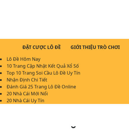
ĐẶT CƯỢC LÔ ĐỀ
GIỚI THIỆU TRÒ CHƠI
Lô Đề Hôm Nay
10 Trang Cập Nhật Kết Quả Xổ Số
Top 10 Trang Soi Cầu Lô Đề Uy Tín
Nhận Định Chi Tiết
Đánh Giá 25 Trang Lô Đề Online
20 Nhà Cái Mới Nổi
20 Nhà Cái Uy Tín