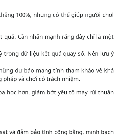
thắng 100%, nhưng có thể giúp người chơi
ết quả.
Cần
nhấn mạnh rằng đây chỉ là một
 trong dữ liệu kết quả quay số.
Nên
lưu ý
 những dự báo mang tính tham khảo về khả
 pháp và chơi có trách nhiệm.
hoa học hơn, giảm bớt yếu tố may rủi thuần
m sát và đảm bảo tính công bằng, minh bạch