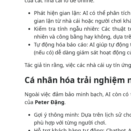
của các nhà cái lô đề online.
Phát hiện gian lận:
AI có thể phân tích
gian lận từ nhà cái hoặc người chơi kh
Kiểm tra tính ngẫu nhiên:
Các thuật t
nhiên và công bằng hay không, dựa trên
Tự động hóa báo cáo:
AI giúp tự động t
(nếu có) dễ dàng giám sát hoạt động củ
Tác giả
tin rằng, việc các nhà cái uy tín ứ
Cá nhân hóa trải nghiệm 
Ngoài việc đảm bảo minh bạch, AI còn có t
của
Peter Đặng
.
Gợi ý thông minh:
Dựa trên lịch sử chơ
phù hợp với từng người chơi.
Hỗ trợ khách hàng tự động:
Chatbot A