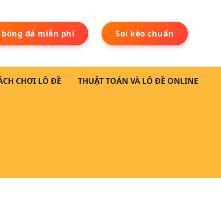
bóng đá miễn phí
Soi kèo chuẩn
ÁCH CHƠI LÔ ĐỀ
THUẬT TOÁN VÀ LÔ ĐỀ ONLINE